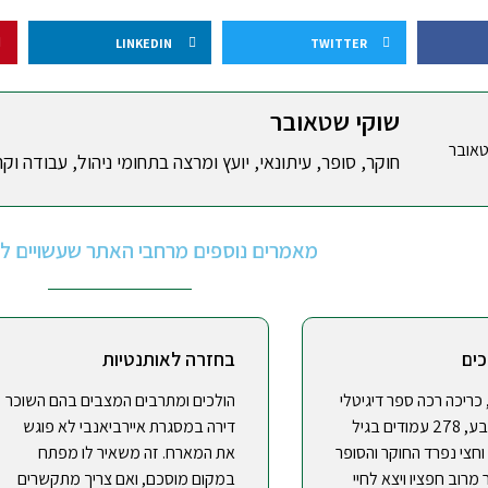
LINKEDIN
TWITTER
שוקי שטאובר
חוקר, סופר, עיתונאי, יועץ ומרצה בתחומי ניהול, עבודה וקר
מאמרים נוספים מרחבי האתר שעשויים לענ
כים
בחזרה לאותנטיות
ם, כריכה רכה ספר דיגיטלי
הולכים ומתרבים המצבים בהם השוכר
עם תמונות צבע, 278 עמודים בגיל
דירה במסגרת איירביאנבי לא פוגש
חצי נפרד החוקר והסופר
את המארח. זה משאיר לו מפתח
מרוב חפציו ויצא לחיי
במקום מוסכם, ואם צריך מתקשרים