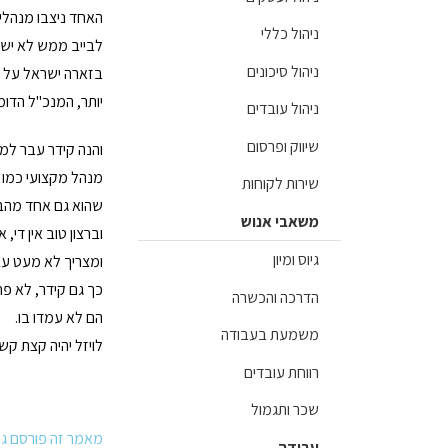
האחד ניצבו מנהלי
ניהול כללי
לבייב ממש לא ישבו 
ניהול סיכונים
בזארה ישראל על פי
יותר, המנכ"ל הדומ
ניהול עובדים
שיווק ופרסום
והנה קידר עבר למע
מנהל מקצועי כמו ק
שירות לקוחות
שהוא גם אחד מהבע
משאבי אנוש
וברצון טוב אין ד
גיוס ומיון
ומצריך לא מעט עב
כך גם קידר, לא פח
הדרכה והכשרה
הם לא עמדו בו.
משמעת בעבודה
לויזל יהיה קצת קש
רווחת עובדים
שכר ותגמול
מאמר זה פורסם גם כאן: etz.co.il/misc/1.1193374
עבודה