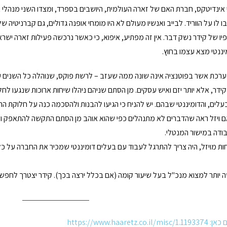
 אינדיטקס, חברת האם של זארה העולמית, היושבים בספרד, ומצדו השני מנהלי 
לו על הווריד. לבייב ואנשיו מעולם לא היו מומחי אופנה גדולים, גם קברניטיה ש
ו של קידר נשק דבר. אין זה מפתיע, איפוא, כי כאשר נרכשה פעילות זארה ישר
יננטי מצא עצמו בחוץ.
רכת אשר בפוטנציה אינה שונה ממה שעזב – לרשת פוקס, שנוהלה כל השנים על יד
ידר, אלא יותר יזם ואיש עסקים. מן הסתם שניהם ניהלו שיחות ארוכות שנגעו לחל
לים, והדומיננטי שבהם. יש להניח כי הגיעו להבנות ולהסכמה כנה על חלוקת ה
י, אם ויזל ראה שהדברים לא מתנהלים כפי שהוא אוהב מן הסתם התקשה להתאפק 
ודה במישור המנטלי.
ות מויזל, היה צריך להתרגל לעבוד עם בעלים דומיננטי שמכיר את החברה על כל 
ה יותר למצוא מנכ"ל בעל שיעור קומה (אם בכלל ירצה בכך). קידר יצטרך לחפש
https://www.haar