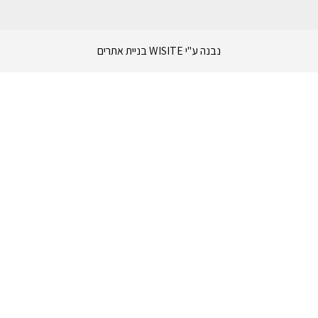
נבנה ע"י WISITE בניית אתרים