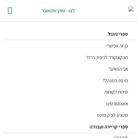
רי ניהול
 זה אפשרי
קונקורד לכיפת ברזל
י המותג!
 פה המנהל?
רות לקוחות
וטסורסינג
בע לצ'ק פוינט
רי קריירה ועבודה