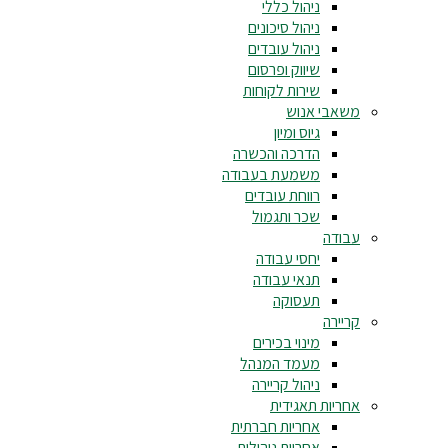
ניהול כללי
ניהול סיכונים
ניהול עובדים
שיווק ופרסום
שירות לקוחות
משאבי אנוש
גיוס ומיון
הדרכה והכשרה
משמעת בעבודה
רווחת עובדים
שכר ותגמול
עבודה
יחסי עבודה
תנאי עבודה
תעסוקה
קריירה
מינוי בכירים
מעמד המנהל
ניהול קריירה
אחריות תאגידית
אחריות חברתית
אחריות ניהולית