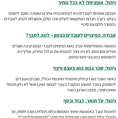
ניהול: אופציות? לא בכל מחיר
הענקת אופציות לעובדים היא לעיתים נהייה אחר צו האופנה. מוטב ליישמה
בעיקר בקרב חברות המתקשות לשלם שכר הולם, ומסוגלות להציע לעובדים
בתמורה חלום עם סיכויי
עבודה: הפיצויים לעובדים בצפון – למה לסבך?
המהומה הפופוליסטית סביב נושא הפיצויים לעובדי הצפון הניבה תוצרים
תפלים ומוגזמים. לא היה צורך להמציא את הגלגל מחדש, ועדיף היה
להשתמש במנגנוני פיצוי קיימים.
ניהול: שכר גבוה הוא בעצם פיצוי
כאשר השכר הוא רק חלק מתמהיל התיגמול הכולל, מוכנים העובדים
להסתפק בשכר ממוצע המקובל בענף. לעומת זאת,כאשר לא ניתן תיגמול
שאינו חומרי, מפצה הארגון בשכר
ניהול: על תואר, כבוד וכסף
לתיגמול עובד באמצעות שיפור הסטטוס עלות ניהולית נמוכה יחסית, אך
המהלך עלול להתבטא באינפלציה של סמנכ"לים ומשנים למנכ"ל,