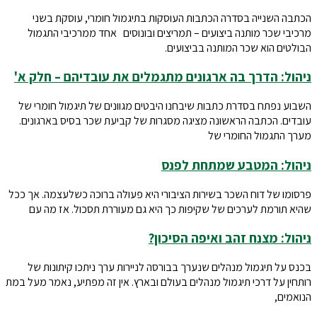
הכתבה השנייה בסדרה הכתבות העוסקות בתיגמול חומרי, עוסקת בשני
מרכיבי שכר מותנה ביצועים – תמריצים ובונוסים אחד ממרכיבי התגמול
הבולטים הוא שכר המותנה בביצועים.
ניהול: הדרך בה ארגונים מתגמלים את עובדיהם – חלק א'
השבוע נפתח בסדרת כתבות שיבחנו היבטים מגוונים של תיגמול חומרי של
עובדים. הכתבה הראשונה מציגה מסגרות של קביעת שכר בסיס בארגונים.
מערך התגמול החומרי של
ניהול: המטבע שמתחת לפנס
פרסומו של דוח השכר בשירות הציבורי היא פעולה ברוכה כשלעצמה. אך ככל
שהיא תורמת לערכים של שקיפות כך היא גם מעוררת תסכול. אז מה עם
ניהול: מצנח זהב ואיפה הסיכון?
בכנס על תיגמול מנהלים שנערך בבורסה לניירות ערך ניתכו קיתונות של
רותחין על דרכי תיגמול מנהלים בעולם ובארץ. אין זה מפתיע, נאמר מעל במת
הנואמים,