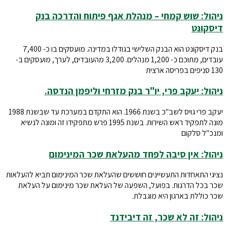
ניהול: שוש קמחי – מנהלת אגף פיתוח והדרכה בנק
דיסקונט
בנק דיסקונט הוא הבנק השלישי בגודלו במדינה. מועסקים בו כ- 7,400
עובדים, מתוכם כ- 1,200 מנהלים. 3,200 מהעובדים, לערך, מועסקים ב-
130 סניפים בפריסה ארצית
ניהול: יעקב פרי, יו"ר בנק מזרחי וליפמן הנדסה.
יעקב פרי גויס לשב"כ בשנת 1966. הוא התקדם במערכת עד שבשנת 1988
מונה לתפקיד ראש השירות. בשנת 1995 פרש מתפקידו זה ומונה לנשיא
ומנכ"ל סלקום
ניהול: אין סיבה לפחד מהעלאת שכר המינימום
נציגי התאחדות התעשיינים חוששים שהעלאת שכר המינימום תביא להעלאות
שכר בכל הדרגות. בפועל, השפעה של העלאת שכר מינימום על העלאת
שכר כוללת בארגון היא מוגבלת.
ניהול: זה לא שכר, זה דיבידנד