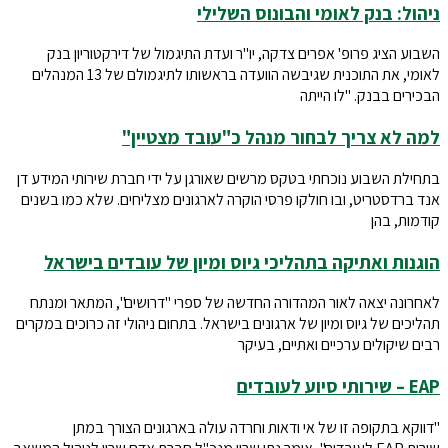
ניהול: בנק לאומי והבונוס השלילי
השבוע הציג פרופ' אפרים צדקה, יו"ר ועדת התיגמול של דירקטוריון בנק
לאומי, את התוכנית שגיבשה הוועדה בראשותו לתיגמולם של 13 המנהלים
הבכירים בבנק. "לו הייתה
למה לא צריך לבחור מנהל כ"עובד מצטיין"
בתחילת השבוע נוכחתי בטקס מרשים שאורגן על ידי חברת שירותי המידע דן
אנד ברדסטריט, ובו חולקו פרסי הוקרה לארגונים מצליחים. שלא כמו בשנים
קודמות, בהן
הוגנות ואתיקה בתהליכי גיוס ומיון של עובדים בישראל
לאחרונה יצאה לאור המהדורה החדשה של ספרי "דרושים", המתאר ומנתח
תהליכים של גיוס ומיון של ארגונים בישראל. בתחום ניהולי זה כרוכים במקרים
רבים שיקולים ערכיים ואתיים, בעיקר
EAP – שירותי סיוע לעובדים
"דווקא בתקופה זו של אי ודאות וחרדה עולה בארגונים הצורך במתן