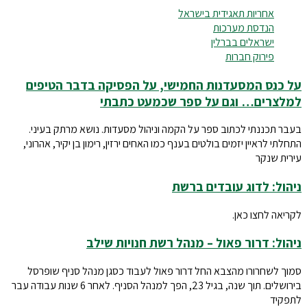
אחריות תאגידית בישראל
הנדסת מערכות
ישראלים בברלין
פירוק חברות
על כנס המסעדנות החמישי, על הפסיקה בדבר הטיפים
למלצרים… וגם על ספר שכמעט כתבתי
בעבר תכננתי לכתוב ספר על הקמה וניהול מסעדות. נושא מרתק בעיני.
התחלתי לראיין יזמים בולטים בענף כמו האחים ירזין, רימון בן יקיר, אהרוני,
עירית שנקר
ניהול: לדוג עובדים ברשת
לקריאה לחצו כאן.
ניהול: דרור פאול – מנהל רשת חנויות שילב
סמוך לשחרורו מהצבא החל דרור פאול לעבוד כסגן מנהל סניף שופרסל
בירושלים. תוך שנה, בגיל 23, הפך למנהל הסניף. לאחר 6 שנות עבודה עבר
לתפקיד