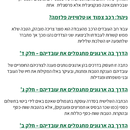
שבכירותם אינה פונקציונלית אלא פרסונלית אחת
ניהול: רכב צמוד או טלוויזיה פלזמה?
עבור רוב העובדים הרכב מהעבודה הוא מוצר צריכה מובהק, הטבה שלא
ממש קשורות לעבודתו ולביצועיו. שני הצדדים נהנו מכך אך מתברר
שלתופעה יש השלכות שליליות
הדרך בה ארגונים מתגמלים את עובדיהם – חלק ד'
כתבה זו תעסוק בדרכים בהן ארגונים נותנים מענה לצורכיהם החומריים של
עובדיהם: הענקת הטבות ומתנות, ובעיקר באלו המקילות את חייו של העובד
ובני משפחתו ומגדילות
הדרך בה ארגונים מתגמלים את עובדיהם – חלק ג'
הכתבה השלישית בסדרה עוסקת בתגמולים שאינם באים לידי ביטוי בתשלום
כספי (כמו שכר הבסיס או תמריצים ומענקים), אלא בהטבות שוות-כסף
ובהוקרות. הטבות שוות-כסף כוללות את
הדרך בה ארגונים מתגמלים את עובדיהם – חלק ב'