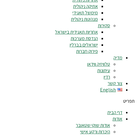
אתיקה ניהולית
מימשל תאגידי
מנהיגות ניהולית
סקירות
אחריות תאגידית בישראל
הנדסת מערכות
ישראלים בברלין
פירוק חברות
מדיה
טלוויזיה ווידאו
עיתונות
רדיו
צור קשר
English
תפריט
דף הבית
אודות
אודות שוקי שטאובר
היכרות ורקע אישי