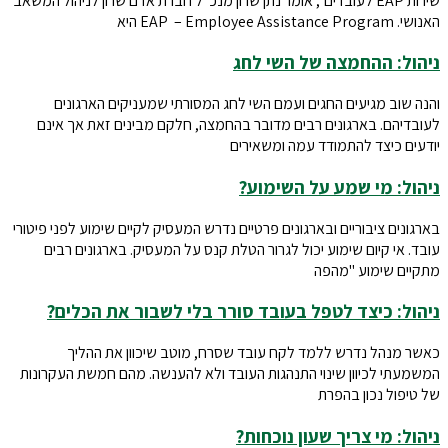
שירות EAP לעובדים", אומר נתן שרון מנכ"ל חברת אדם שרון לניהול המשאב
האנושי. EAP – Employee Assistance Program היא
ניהול: ההחמצה של השי לחג
והנה שוב מגיעים החגים ועמם השי לחג המסורתי שמעניקים הארגונים
לעובדיהם. בארגונים רבים מדובר בהחמצה, חלקם מבינים זאת אך אינם
יודעים כיצד להתמודד עמה ומשאירים
ניהול: מי שמע על השימוע?
בארגונים ציבוריים ובארגונים פרטיים נדרש המעסיק לקיים שימוע לפני פיטורי
עובד. אי קיום שימוע יכול לגרור הטלת קנס על המעסיק. בארגונים רבים
מתקיים שימוע "מהפה
ניהול: כיצד לטפל בעובד סורר בלי לשבור את הכלים?
כאשר מנהל נדרש ללמד לקח עובד שסרח, מוטב שיכוון את ההליך
המשמעתי לכיוון שינוי התנהגות העובד ולא להענשה. מהם חמשת העקרונות
של טיפול נכון בהפרת
ניהול: מי צריך שעון נוכחות?