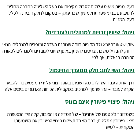
בעלי מניות מיעוט עלולים לסבול מקיפוח אם בעל השליטה בחברה מחליט
להטיב עם בני משפחתו ולמשוך שכר עתק – במקום לחלק דיבידנד לכלל
בעלי המניות
ניהול: שיוויון זכויות למנהלים ולעובדים?
שוקי שטאובר יוצא נגד מדיניות רווחה שנותנת העדפה וצ'ופרים למנהלים: תנאי
רווחה, להבדיל משכר, צריכים להינתן באופן שוויוני לעובדים ולמנהלים לכאורה
הכותרת בנאלית, אך לפי
ניהול: השי לחג: חלק ממערך התיגמול
דרך ארוכה עבר השי לחג מאז שניתן באופן רצוני על ידי המעסיק כדי להביע
הוקרה לעובד – ועד שהפך למרכיב במקבילית הכוחות הארגוניים בימים אלה
ניהול: פיצויי פיטורין אינם בונוס
כשמדובר ב'כספם של אחרים' – של המדינה או הציבור, קלה היד המאשרת
פיצויי פיטורין מפליגים; בכך מאבד תשלום פיצויי הפיטורין את משמעותו
המקורית – לסייע