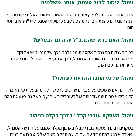
ניהול: לימור לבנת טעתה, אנחנו משלמים
שרת החינוך הזדרזה לסלק את מנכ"לית המשרד שמונתה על ידי קודמה חצי
שנה לפני תום כהונתה. בית המשפט קבע כי פיטורי המנכ"לית "נעשו בחוסר
תום
ניהול: האם כדאי שהמנכ"ל יהיה גם הבעלים?
בכיר בענקית הפיננסים אקסה תומך נלהב בכך שלמנכ"ל יש אחזקה
משמעותית בחברה אותה הוא מנהל, ו"כך אירועי אנרון או וורלדקום לא היו
מתרחשים". עם זאת,
ניהול: של מי החברה הזאת לעזאזל?
לאחרונה אנו שומעים על עובדים שרוצים לרכוש חלק מהבעלות על החברה.
התומכים אומרים שמעורבותם של העובדים חשובה, כי כשלונה יפגע גם בהם.
המתנגדים סבורים שרק
ניהול: העסקת עובדי קבלן: הדרך הקלה בניהול
במקרים רבים העסקת עובדי קבלן בארגון מקלה אמנם על חייו של המנהל,
ופוטרת אותו מלהתמודד עם ועדים, עם תהליך כואב של פיטורים עם בניית