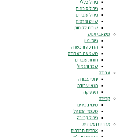
ניהול כללי
ניהול סיכונים
ניהול עובדים
שיווק ופרסום
שירות לקוחות
משאבי אנוש
גיוס ומיון
הדרכה והכשרה
משמעת בעבודה
רווחת עובדים
שכר ותגמול
עבודה
יחסי עבודה
תנאי עבודה
תעסוקה
קריירה
מינוי בכירים
מעמד המנהל
ניהול קריירה
אחריות תאגידית
אחריות חברתית
אחריות ניהולית