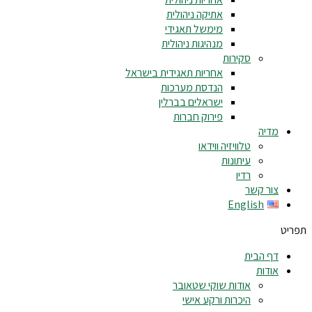
אתיקה ניהולית
מימשל תאגידי
מנהיגות ניהולית
סקירות
אחריות תאגידית בישראל
הנדסת מערכות
ישראלים בברלין
פירוק חברות
מדיה
טלוויזיה ווידאו
עיתונות
רדיו
צור קשר
English
תפריט
דף הבית
אודות
אודות שוקי שטאובר
היכרות ורקע אישי