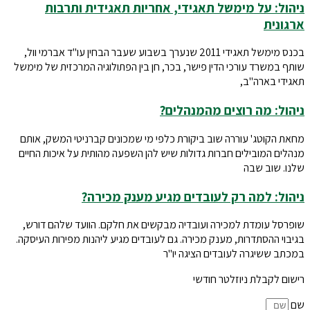
ניהול: על מימשל תאגידי, אחריות תאגידית ותרבות
ארגונית
בכנס מימשל תאגידי 2011 שנערך בשבוע שעבר הבחין עו"ד אברמי וול,
שותף במשרד עורכי הדין פישר, בכר, חן בין הפתולוגיה המרכזית של מימשל
תאגידי בארה"ב,
ניהול: מה רוצים מהמנהלים?
מחאת הקוטג' עוררה שוב ביקורת כלפי מי שמכונים קברניטי המשק, אותם
מנהלים המובילים חברות גדולות שיש להן השפעה מהותית על איכות החיים
שלנו. שוב שבה
ניהול: למה רק לעובדים מגיע מענק מכירה?
שופרסל עומדת למכירה ועובדיה מבקשים את חלקם. הוועד שלהם דורש,
בגיבוי ההסתדרות, מענק מכירה. גם לעובדים מגיע ליהנות מפירות העיסקה.
במכתב ששיגרה לעובדים הציגה יו"ר
רישום לקבלת ניוזלטר חודשי
שם