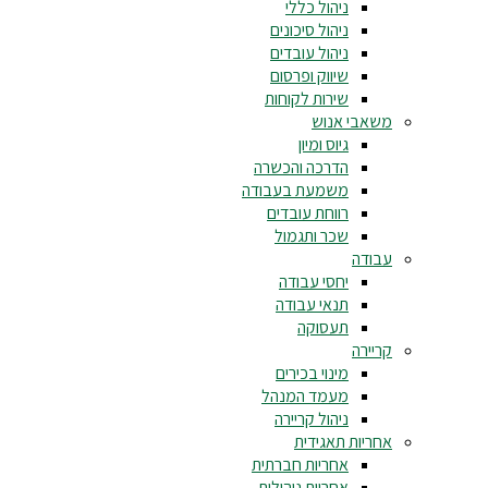
ניהול כללי
ניהול סיכונים
ניהול עובדים
שיווק ופרסום
שירות לקוחות
משאבי אנוש
גיוס ומיון
הדרכה והכשרה
משמעת בעבודה
רווחת עובדים
שכר ותגמול
עבודה
יחסי עבודה
תנאי עבודה
תעסוקה
קריירה
מינוי בכירים
מעמד המנהל
ניהול קריירה
אחריות תאגידית
אחריות חברתית
אחריות ניהולית