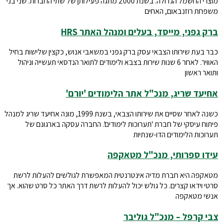
מוצרי החשמל הגדולה. בשנת 2000 מוזגה פעילותן של שתי החברות. שני בני
משפחת רוזנבאום, האחים
ברק גפני, מייסד, בעלים ומנהל האתר HRS
כבר בעת שירותו הצבאי עסק ברק גפני במשאבי אנוש, כקצין שלישות בחיל
האוויר. לאחר 6 שנות שירות בצבא ולימודים לתואר הנדסאי תעשייה וניהול
ותואר ראשון
אחיעד שריג, מנכ"ל אתר הלימודים 'יורם'
כשנה לאחר שסיים את שירותו הצבאי, בשנת 1999, מונה אחיעד שריג למנהל
פיתוח עיסקי של חברת 'תערוכות לימודים'. החברה עסקה בארגונם של
תערוכות הלימודים הדו-שנתיות
עידו ספרותי, מנכ"ל מטאקפה
מטאקפה היא חברת מדיה אינטרנטית המאפשרת לגולשים להעלות לרשת
סרטי וידאו קצרים. כל גולש יכול להעלות לרשת דרך האתר כל סרט שהוא. אך
אנשי מטאקפה
צבי קרפל – מנכ"ל גוליבר