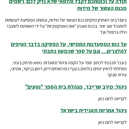
תודה על נכונותכם לקבל והלוואי שלא נזיק לכם: רשמים
מכנס העשור של מידות
ביום רביעי האחרון התקיים כנס העשור של מידות, עמותה המסייעת לעמותות
להתנהל טוב יותר. בכנס הוענק "אות האפקטיביות" על ידי השופטת לשעבר
הילה גרסטל ועל
על כנס המסעדנות החמישי, על הפסיקה בדבר הטיפים
למלצרים… וגם על ספר שכמעט כתבתי
בעבר תכננתי לכתוב ספר על הקמה וניהול מסעדות. נושא מרתק בעיני.
התחלתי לראיין יזמים בולטים בענף כמו האחים ירזין, רימון בן יקיר, אהרוני,
עירית שנקר
ניהול: מירב שרייבר, מנהלת בית הספר "נטעים"
לקריאה לחצו כאן.
ניהול אחריות תאגידית בישראל
לקריאה לחצו כאן.