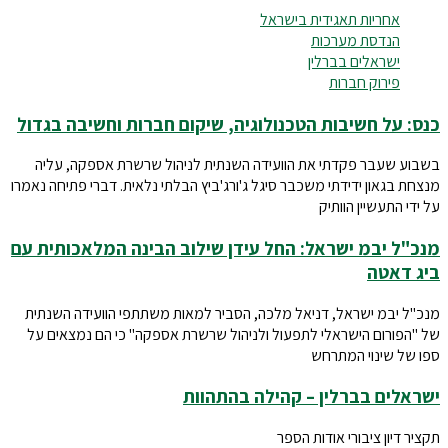
אחריות תאגידית בישראל
הנדסת מערכות
ישראלים בברלין
פירוק חברות
כנס: על חשיבות הטכנולוגיה, שיקום חברות וחשיבה בגדול
בשבוע שעבר פקדתי את הוועידה השנתית לניהול שרשרת אספקה, עליה
מנצחת בגאון ידידתי משכבר סיגל ג'ורג'ביץ הבלתי נלאית. דברי פתיחה נאמרו
על ידי התעשיין הוותיק
מנכ"ל יבמ ישראל: החל עידן שילוב הבינה המלאכותית עם
ביג דאטה
מנכ"ל יבמ ישראל, דניאל מלכה, הסביר למאות משתתפי הוועידה השנתית
של "הפורום הישראלי לתפעול ולניהול שרשרת אספקה" כי הם נמצאים על
ספו של שינוי המתרחש
ישראלים בברלין – קהילה בהתהוות
תקציר דיון ציבורי אודות הספר