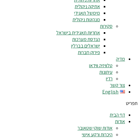
אתיקה ניהולית
מימשל תאגידי
מנהיגות ניהולית
סקירות
אחריות תאגידית בישראל
הנדסת מערכות
ישראלים בברלין
פירוק חברות
מדיה
טלוויזיה ווידאו
עיתונות
רדיו
צור קשר
English
תפריט
דף הבית
אודות
אודות שוקי שטאובר
היכרות ורקע אישי