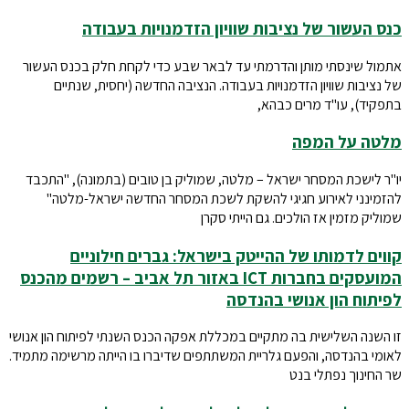
כנס העשור של נציבות שוויון הזדמנויות בעבודה
אתמול שינסתי מותן והדרמתי עד לבאר שבע כדי לקחת חלק בכנס העשור
של נציבות שוויון הזדמנויות בעבודה. הנציבה החדשה (יחסית, שנתיים
בתפקיד), עו"ד מרים כבהא,
מלטה על המפה
יו"ר לישכת המסחר ישראל – מלטה, שמוליק בן טובים (בתמונה), "התכבד
להזמינני לאירוע חגיגי להשקת לשכת המסחר החדשה ישראל-מלטה"
שמוליק מזמין אז הולכים. גם הייתי סקרן
קווים לדמותו של ההייטק בישראל: גברים חילוניים
המועסקים בחברות ICT באזור תל אביב – רשמים מהכנס
לפיתוח הון אנושי בהנדסה
זו השנה השלישית בה מתקיים במכללת אפקה הכנס השנתי לפיתוח הון אנושי
לאומי בהנדסה, והפעם גלריית המשתתפים שדיברו בו הייתה מרשימה מתמיד.
שר החינוך נפתלי בנט