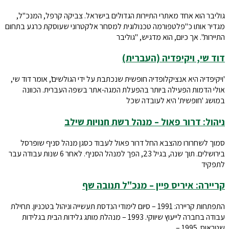
גוליבר הוא אחד מאתרי התיירות הגדולים בישראל. צביקה קרפל, המנכ"ל,
מגדיר אותו כ"פלטפורמה טכנולוגית למסחר אלקטרוני שעוסקת כרגע בתחום
התיירות". אך כיום, הוא מדגיש, "גוליבר
דוד שי, ויקיפדיה (העברית)
'ויקיפדיה היא אנציקלופדיה חופשית שנכתבת על ידי הגולשים', אומר דוד שי,
אולי הדמות הפעילה ביותר בהפעלת המגה-אתר בשפה העברית. הכוונה
במושג 'חופשית' היא לעובדה שכל
ניהול: דרור פאול – מנהל רשת חנויות שילב
סמוך לשחרורו מהצבא החל דרור פאול לעבוד כסגן מנהל סניף שופרסל
בירושלים. תוך שנה, בגיל 23, הפך למנהל הסניף. לאחר 6 שנות עבודה עבר
לתפקיד
קריירה: איריס פיין – מנכ"ל תנובה שף
התפתחות קריירה: 1991 – סיום לימודי הנדסת תעשייה וניהול בטכניון. תחילת
עבודה בחברה לייעוץ שיווקי. 1993 – מנהלת מותג גלידות הבית בגלידות
שטראוס. 1995 –