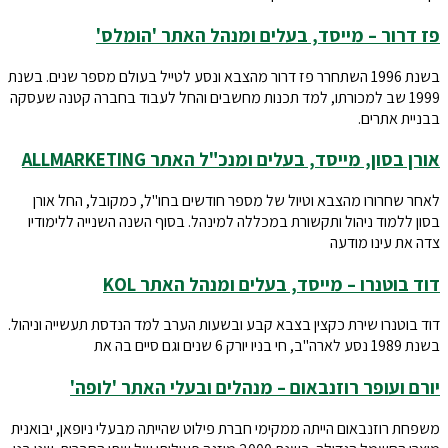
פז דרור – מייסד, בעלים ומנהל האתר 'הומלס'
בשנת 1996 השתחרר פז דרור מהצבא ונסע לטייל בעולם מספר שנים. בשנת
1999 שב למכורתו, למד תכנות מחשבים והחל לעבוד בחברה קטנה שעסקה
בבניית אתרים.
אורן בסון, מייסד, בעלים ומנכ"ל האתר ALLMARKETING
לאחר שחרורו מהצבא וטיול של מספר חודשים בחו"ל, כמקובל, החל אורן
בסון ללמוד ניהול ותקשורת במכללה למינהל. בסוף השנה השנייה ללימודיו
צדה את עינו מודעה
דוד בוטנרו – מייסד, בעלים ומנהל האתר KOL
דוד בוטנרו שירת כקצין בצבא קבע ובשעות הערב למד הנדסת תעשייה וניהול.
בשנת 1989 נסע לארה"ב, חי בניו יורק 6 שנים וגם סיים בה את
יורם ועופר רוזנבאום – מנהלים ובעלי האתר 'לופה'
משפחת רוזנבאום הייתה ממקימי חברת פילוט שהייתה מבעלי ניופאן, יבואנית