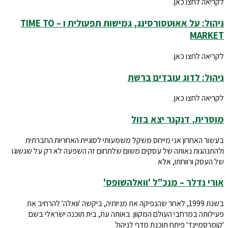
לקריאה לחצו כאן.
ניהול: על אאוטסורסינג, גמישות תפעולית ו – TIME TO
MARKET
לקריאה לחצו כאן.
ניהול: לדוג עובדים ברשת
לקריאה לחצו כאן.
מוסרית, דנקנר יצא בזול
בעשור האחרון אני מייחס משקל משמעותי לסוגיית האחריות החברתית
ולהתנהגות נאותה של עסקים משום שלתחום זה השפעה לא רק על שגשוגו
של העסק ורווחתו, אלא
אורי נדלר – מנכ"ל 'וואלהשופס'
בשנת 1999, לאחר שהנפיקה את מניותיה, ביקשה 'וואלה' להרחיב את
פעילותה במרחבי העולם המקוון. באותה עת, בית תוכנה ישראלי בשם
'קומרסמיינד' פיתח תוכנת מדף לניהול