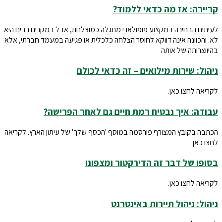
קריירה: אז מה כדאי ללמוד?
לעיתים הבחירה במקצוע פופולארי מתגלה כמוצלחת, אבל במקרים רבים היא
לא. והכוונה אינה דווקא לחוסר הצלחה כלכלית או פגיעה במעמד חברתי, אלא
בהיווצרותה של אותה
ניהול: שירות מילואים – זה כדאי לכולם
לקריאה לחצו כאן.
עבודה: איך נבטיח רמת חיים גם לאחר הפרישה?
הכתבה בקובץ המצורף פורסמה במוסף 'הכסף שלך' של עיתון הארץ. לקריאה
לחצו כאן.
בסופו של דבר זה הדירקטור ומצפונו
לקריאה לחצו כאן.
ניהול: ניהול תיירות באינטרנט