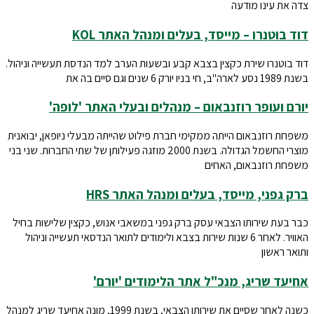
צדה את עינו מודעה
דוד בוטנרו – מייסד, בעלים ומנהל האתר KOL
דוד בוטנרו שירת כקצין בצבא קבע ובשעות הערב למד הנדסת תעשייה וניהול.
בשנת 1989 נסע לארה"ב, חי בניו יורק 6 שנים וגם סיים בה את
יורם ועופר רוזנבאום – מנהלים ובעלי האתר 'לופה'
משפחת רוזנבאום הייתה ממקימי חברת פילוט שהייתה מבעלי ניופאן, יבואנית
מוצרי החשמל הגדולה. בשנת 2000 מוזגה פעילותן של שתי החברות. שני בני
משפחת רוזנבאום, האחים
ברק גפני, מייסד, בעלים ומנהל האתר HRS
כבר בעת שירותו הצבאי עסק ברק גפני במשאבי אנוש, כקצין שלישות בחיל
האוויר. לאחר 6 שנות שירות בצבא ולימודים לתואר הנדסאי תעשייה וניהול
ותואר ראשון
אחיעד שריג, מנכ"ל אתר הלימודים 'יורם'
כשנה לאחר שסיים את שירותו הצבאי, בשנת 1999, מונה אחיעד שריג למנהל