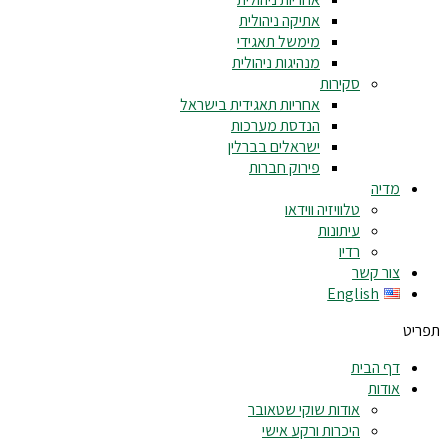
אתיקה ניהולית
מימשל תאגידי
מנהיגות ניהולית
סקירות
אחריות תאגידית בישראל
הנדסת מערכות
ישראלים בברלין
פירוק חברות
מדיה
טלוויזיה ווידאו
עיתונות
רדיו
צור קשר
English
תפריט
דף הבית
אודות
אודות שוקי שטאובר
היכרות ורקע אישי