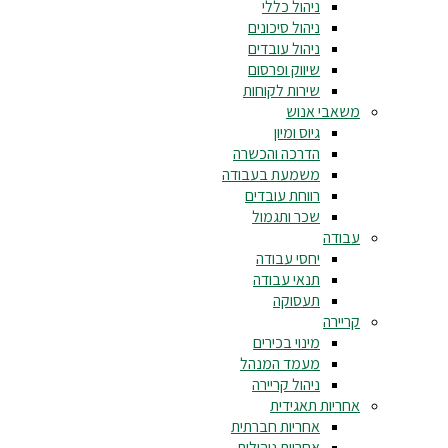
ניהול כללי
ניהול סיכונים
ניהול עובדים
שיווק ופרסום
שירות לקוחות
משאבי אנוש
גיוס ומיון
הדרכה והכשרה
משמעת בעבודה
רווחת עובדים
שכר ותגמול
עבודה
יחסי עבודה
תנאי עבודה
תעסוקה
קריירה
מינוי בכירים
מעמד המנהל
ניהול קריירה
אחריות תאגידית
אחריות חברתית
אחריות ניהולית