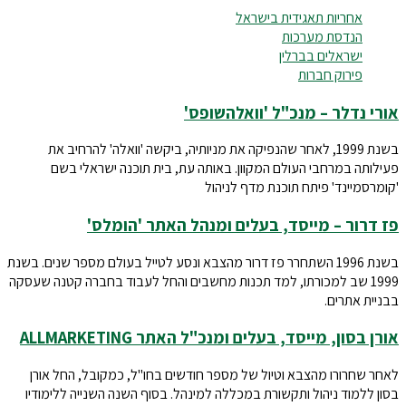
אחריות תאגידית בישראל
הנדסת מערכות
ישראלים בברלין
פירוק חברות
אורי נדלר – מנכ"ל 'וואלהשופס'
בשנת 1999, לאחר שהנפיקה את מניותיה, ביקשה 'וואלה' להרחיב את
פעילותה במרחבי העולם המקוון. באותה עת, בית תוכנה ישראלי בשם
'קומרסמיינד' פיתח תוכנת מדף לניהול
פז דרור – מייסד, בעלים ומנהל האתר 'הומלס'
בשנת 1996 השתחרר פז דרור מהצבא ונסע לטייל בעולם מספר שנים. בשנת
1999 שב למכורתו, למד תכנות מחשבים והחל לעבוד בחברה קטנה שעסקה
בבניית אתרים.
אורן בסון, מייסד, בעלים ומנכ"ל האתר ALLMARKETING
לאחר שחרורו מהצבא וטיול של מספר חודשים בחו"ל, כמקובל, החל אורן
בסון ללמוד ניהול ותקשורת במכללה למינהל. בסוף השנה השנייה ללימודיו