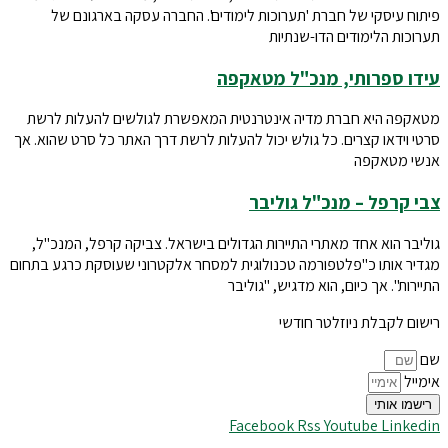
פיתוח עיסקי של חברת 'תערוכות לימודים'. החברה עסקה בארגונם של
תערוכות הלימודים הדו-שנתיות
עידו ספרותי, מנכ"ל מטאקפה
מטאקפה היא חברת מדיה אינטרנטית המאפשרת לגולשים להעלות לרשת
סרטי וידאו קצרים. כל גולש יכול להעלות לרשת דרך האתר כל סרט שהוא. אך
אנשי מטאקפה
צבי קרפל – מנכ"ל גוליבר
גוליבר הוא אחד מאתרי התיירות הגדולים בישראל. צביקה קרפל, המנכ"ל,
מגדיר אותו כ"פלטפורמה טכנולוגית למסחר אלקטרוני שעוסקת כרגע בתחום
התיירות". אך כיום, הוא מדגיש, "גוליבר
רישום לקבלת ניוזלטר חודשי
שם
אימייל
רישמו אותי
Facebook
Rss
Youtube
Linkedin