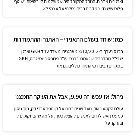
וארגונים אחרים. הנוהל המקובל היה שמשלמים לי בשיטת "שוטף
פלוס ששים". במקרים רבים נטלתי על עצמי לא
כנס: שוחד בעולם התאגידי – האתגר וההתמודדות
הכנס נערך ב-8/10/2013 מארגנים: משרד עו"ד GKH וארגון
שבי"ל מהדברים שנאמרו בכנס: עו"ד פרופסור יוסי גרוס, GKH: –
במקרים רבים דמי התיווך כוללים גם את
ניהול: אז עכשו זה 9.90, אבל את העיקר החמצנו
עולם הקמעונאות צועד שנים רבות על קו תפר ערכי דק, תוך ניסיון
כמעט נואש לגרום לאנשים להוציא כסף, על מה שהם זקוקים לו
ובעיקר על