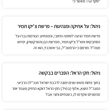
"סקר TGI מאשר כי
ניהול: על אתיקה ומנהיגות – פרשת צ'יקו תמיר
פרשת תמיר הגיעה לסיומה החיובי, והמפתיע: הנורמות גברו על
הסחבקיות ותא"ל צ'יקו תמיר, מפרשת הבן והטרקטורון, יפרוש
מצה"ל. פורסם כי הרמטכ"ל, גבי אשכנזי, הוא זה
ניהול: חקי הראל: הסברים בבקשה
בתוך פחות משש שנים ימונה לרכבת ישראל מנכ"לה הרביעי.
המנכ"ל היוצא, אלוף (במיל.) חקי הראל דווקא החזיק מעמד יותר
מהשניים שקדמו לו, כשנתיים וחצי. אבל