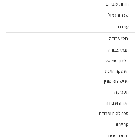
וחת עובדים
ר ותגמול
ודה
סי עבודה
אי עבודה
חון סוציאלי
סקה הוגנת
שה ופיטורין
סוקה
ירה ועבודה
נולוגיה ועבודה
יירה
וי בכירים