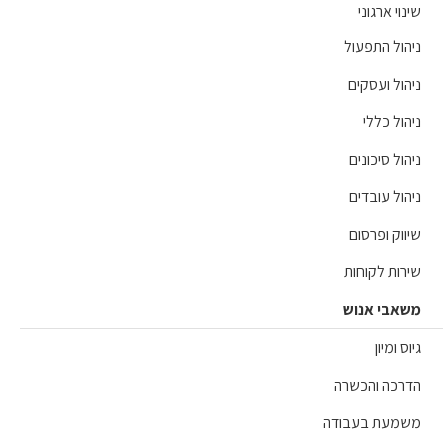
וי ארגוני
הול התפעול
הול ועסקים
ול כללי
ול סיכונים
הול עובדים
ווק ופרסום
רות לקוחות
אבי אנוש
ס ומיון
רכה והכשרה
מעת בעבודה