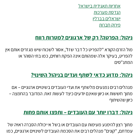
אחריות תאגידית בישראל
הנדסת מערכות
ישראלים בברלין
פירוק חברות
ניהול: הפרטה? רק של ארגונים למטרות רווח
מול הזרם הקורא "להפריט כל דבר שזז", אסור לשכוח שיש מגזרים אותם אין
להפריט, בעיקר אלה שמהותם אינה הפקת רווחים, כמו בתי הסוהר או
המתנ"סים
ניהול: מדוע כדאי לשתף ועדים בניהול השינוי?
מנהלים רבים נמנעים מלשתף את ועדי העובדים בשינויים ארגוניים – אם
מתוך חששות או כיוון שאינם יודעים כיצד לעשות זאת. המדובר בהחמצה –
כיוון שהשיתוף
ניהול: דברו יותר עם העובדים – ותפצו אותם פחות
מתוך רצון להימנע מעימות עם העובדים או בשל אי יכולת הסברה ראויה של
עמדתם, "קונים" מנהלים רבים את הסכמת העובדים לשינויים ארגוניים, כמו