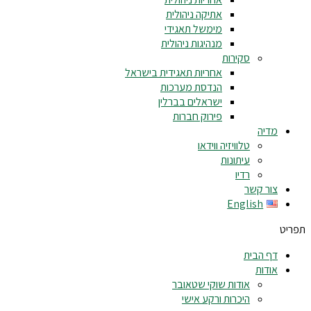
אתיקה ניהולית
מימשל תאגידי
מנהיגות ניהולית
סקירות
אחריות תאגידית בישראל
הנדסת מערכות
ישראלים בברלין
פירוק חברות
מדיה
טלוויזיה ווידאו
עיתונות
רדיו
צור קשר
English
תפריט
דף הבית
אודות
אודות שוקי שטאובר
היכרות ורקע אישי