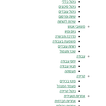
ניהול כללי
ניהול סיכונים
ניהול עובדים
שיווק ופרסום
שירות לקוחות
משאבי אנוש
גיוס ומיון
הדרכה והכשרה
משמעת בעבודה
רווחת עובדים
שכר ותגמול
עבודה
יחסי עבודה
תנאי עבודה
תעסוקה
קריירה
מינוי בכירים
מעמד המנהל
ניהול קריירה
אחריות תאגידית
אחריות חברתית
אחריות ניהולית