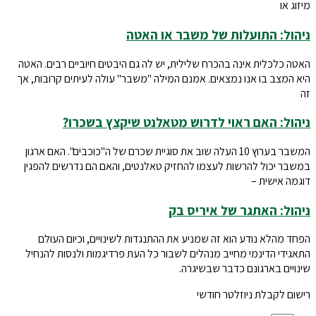
מיזוג או
ניהול: התועלות של משבר או האטה
האטה כלכלית אינה בהכרח שלילית, יש לה גם היבטים חיוביים רבים. האטה
היא המצב בו אנו נמצאים. אמנם המילה "משבר" עולה לעיתים קרובות, אך
זה
ניהול: האם ראוי לדרוש מטאלנט שיקצץ בשכרו?
המשבר בערוץ 10 העלה שוב את סוגיית שכרם של ה"כוכבים". האם ארגון
במשבר יכול להרשות לעצמו להחזיק טאלנטים, והאם הם נדרשים להפגין
דוגמה אישית –
ניהול: האתגר של איריס בק
הפחד מהלא נודע הוא זה שמניע את ההתנגדות לשינויים, וכיום העולם
התאגידי הדינמי מחייב מנהלים לשבור כל העת פרדיגמות ולנסות להנחיל
שינויים בארגונם כדבר שבשיגרה.
רישום לקבלת ניוזלטר חודשי