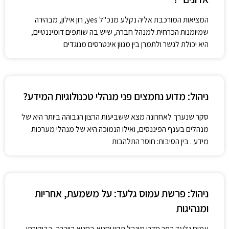
המציאות המורכבת אליה נקלע מנכ"ל yes, רון אילון, מבהירה
שמיומנות הכרחית למנהל חברה, שיש בה שותפים דומיננטיים,
היא יכולת לגשר ולתמרן בין מגוון אינטרסים מנוגדים
ניהול: מדוע נחמצים פני מנהלי טכנולוגיות המידע?
סקר שנערך לאחרונה מצא ששביעות הרצון הגבוהה ביותר היא של
מנהלים בענף הפיננסים, ואילו הנמוכה היא של מנהלי מערכות
מידע . בין הסיבות: חוסר התלהבות
ניהול: פרשת עמוס גלעד: על משמעת, אחריות
ומנהיגות
עמוס גלעד הפר סדרי מינהל תקין וחטא בחטא היוהרה. בביקורתו