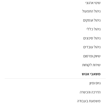
וי ארגוני
הול התפעול
הול ועסקים
ול כללי
ול סיכונים
הול עובדים
ווק ופרסום
רות לקוחות
אבי אנוש
ס ומיון
רכה והכשרה
מעת בעבודה