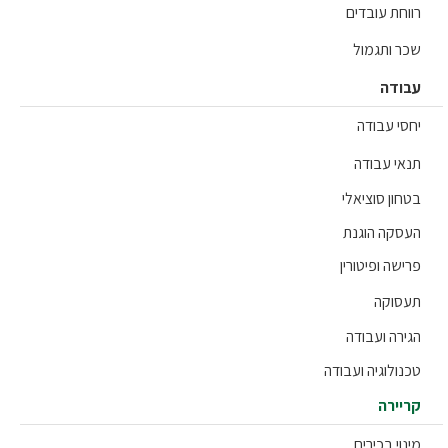
וחת עובדים
ר ותגמול
ודה
סי עבודה
אי עבודה
חון סוציאלי
סקה הוגנת
שה ופיטורין
סוקה
ירה ועבודה
נולוגיה ועבודה
יירה
וי בכירים