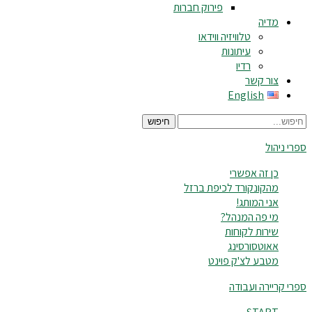
פירוק חברות
מדיה
טלוויזיה ווידאו
עיתונות
רדיו
צור קשר
English
חיפוש
ספרי ניהול
כן זה אפשרי
מהקונקורד לכיפת ברזל
אני המותג!
מי פה המנהל?
שירות לקוחות
אאוטסורסינג
מטבע לצ'ק פוינט
ספרי קריירה ועבודה