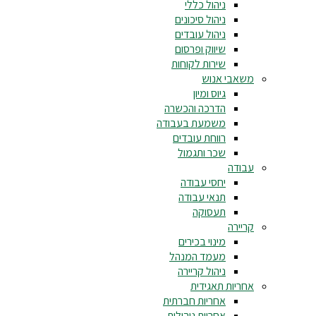
ניהול כללי
ניהול סיכונים
ניהול עובדים
שיווק ופרסום
שירות לקוחות
משאבי אנוש
גיוס ומיון
הדרכה והכשרה
משמעת בעבודה
רווחת עובדים
שכר ותגמול
עבודה
יחסי עבודה
תנאי עבודה
תעסוקה
קריירה
מינוי בכירים
מעמד המנהל
ניהול קריירה
אחריות תאגידית
אחריות חברתית
אחריות ניהולית