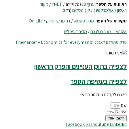
ראיונות על הספר
:
ערוץ 10
(טלוויזיה) /
YNET
/
מקור
ראשון
/
אולמרקטינג
/
קול השלום
(רדיו)
סקירות של הספר
:
מגזין סטטוס
/
דה מרקר שיווק
/
On Life
איסתא – צעירים לנצח
/
מדיה דיגיטלית
פרק מתורגם לאנגלית: TheMarker – Economics for everyman
לצפייה בתוכן העניינים והפרק הראשון
לצפייה בעטיפת הספר
רישום לקבלת ניוזלטר חודשי
שם
אימייל
רישמו אותי
Facebook
Rss
Youtube
Linkedin