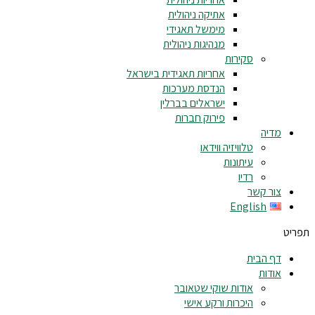
אתיקה ניהולית
מימשל תאגידי
מנהיגות ניהולית
סקירות
אחריות תאגידית בישראל
הנדסת מערכות
ישראלים בברלין
פירוק חברות
מדיה
טלוויזיה ווידאו
עיתונות
רדיו
צור קשר
English
תפריט
דף הבית
אודות
אודות שוקי שטאובר
היכרות ורקע אישי