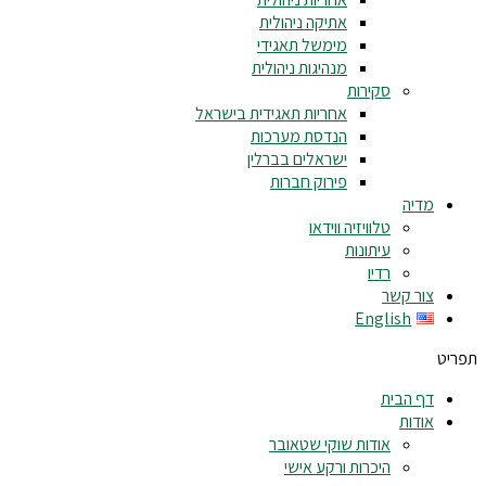
אתיקה ניהולית
מימשל תאגידי
מנהיגות ניהולית
סקירות
אחריות תאגידית בישראל
הנדסת מערכות
ישראלים בברלין
פירוק חברות
מדיה
טלוויזיה ווידאו
עיתונות
רדיו
צור קשר
English
תפריט
דף הבית
אודות
אודות שוקי שטאובר
היכרות ורקע אישי