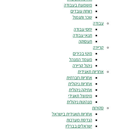
משמעת בעבודה
רווחת עובדים
שכר ותגמול
עבודה
יחסי עבודה
תנאי עבודה
תעסוקה
קריירה
מינוי בכירים
מעמד המנהל
ניהול קריירה
אחריות תאגידית
אחריות חברתית
אחריות ניהולית
אתיקה ניהולית
מימשל תאגידי
מנהיגות ניהולית
סקירות
אחריות תאגידית בישראל
הנדסת מערכות
ישראלים בברלין