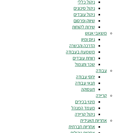
ניהול כללי
ניהול סיכונים
ניהול עובדים
שיווק ופרסום
שירות לקוחות
משאבי אנוש
גיוס ומיון
הדרכה והכשרה
משמעת בעבודה
רווחת עובדים
שכר ותגמול
עבודה
יחסי עבודה
תנאי עבודה
תעסוקה
קריירה
מינוי בכירים
מעמד המנהל
ניהול קריירה
אחריות תאגידית
אחריות חברתית
אחריות ניהולית