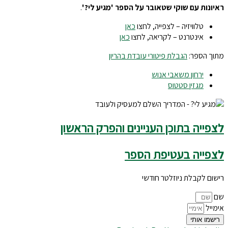
ראיונות עם שוקי שטאובר על הספר 'מגיע לי?'
.
טלוויזיה – לצפייה, לחצו
כאן
אינטרנט – לקריאה, לחצו
כאן
מתוך הספר:
הגבלת פיטורי עובדת בהריון
ירחון משאבי אנוש
מגזין סטטוס
לצפייה בתוכן העניינים והפרק הראשון
לצפייה בעטיפת הספר
רישום לקבלת ניוזלטר חודשי
שם
אימייל
רישמו אותי