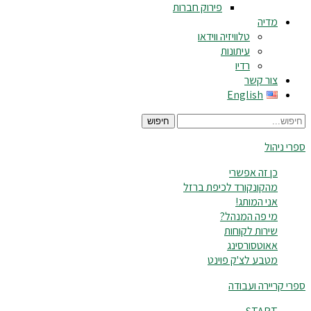
פירוק חברות
מדיה
טלוויזיה ווידאו
עיתונות
רדיו
צור קשר
English
חיפוש
ספרי ניהול
כן זה אפשרי
מהקונקורד לכיפת ברזל
אני המותג!
מי פה המנהל?
שירות לקוחות
אאוטסורסינג
מטבע לצ'ק פוינט
ספרי קריירה ועבודה