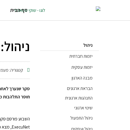
דף הבית
ניהול:
ניהול
יזמות חברתית
יזמות עסקית
קטגוריה:
מעמד
מבנה הארגון
הבראת ארגונים
סקר שנערך לאחרונ
חוסר התלהבות מה
התנהגות ארגונית
שינוי ארגוני
ניהול התפעול
השבוע פורסם סקר 
ExecuNet, מצא כי שביעות הרצון הגבוהה ביותר היא של מנהלים בתחום הפיננסים ואילו שביעות הרצון הנמוכה ביותר היא של מנהלי מערכות מידע – IT.
ניהול ועסקים