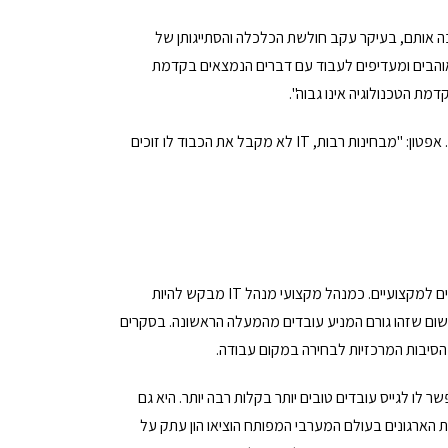
הלי IT לא עושים עבודה שבאמת מלהיבה אותם, בעיקר עקב חולשת הכלכלה והסתייגותן של
ת רבות מאימוץ טכנולוגיות חדשניות. לדברי המנכ"ל, דייב אפטון, "אנשים שבחרו בקריירת IT אוהבים ומעדיפים לעבוד עם דברים הנמצאים בקדמת
ת הטכנולוגיה אינו גבוה".
הסיבה המרכזית השנייה לאי שביעות רצונם היחסית של מנהלי IT היא אופיו כפוי הטובה של תפקידם. אפטון: "מבחינות רבות, IT לא מקבל את הכבוד לו זוכים
לדעתי, מנהלי מערכות מידע עוסקים בתחום בו בולטת במיוחד הדילמה המובנית בין שיקולים עיסקיים למקצועיים. כמנהל מקצועי מנהל IT מבקש להיות
 משום שזהו גורם המניע עובדים מהמעלה הראשונה. בסקרים
לו לגייס עובדים טובים יותר בקלות רבה יותר. היא גם
הארגונים בעולם המערבי המפותח הוציאו הון עתק על