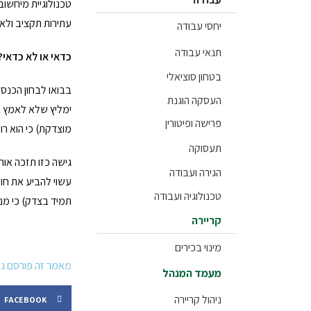
טכנולוגיית מיחשוב.
עתירות תקציב ולא 
יחסי עבודה
תנאי עבודה
כדאי או לא כדאי?
בטחון סוציאלי
בבואו לבחון הכנס
העסקה הוגנת
ימליץ שלא לאמץ א
פרישה ופיטורין
מוצדקת) כי הוא רוא
תעסוקה
הגירה ועבודה
עשוי להביע את חו
טכנולוגיה ועבודה
תמיד בצדק) כי מנה
קריירה
מינוי בכירים
מאמר זה פורסם גם כאן: il/articles/0,7340,L-3561199,00.html
מעמד המנהל
ניהול קריירה
FACEBOOK