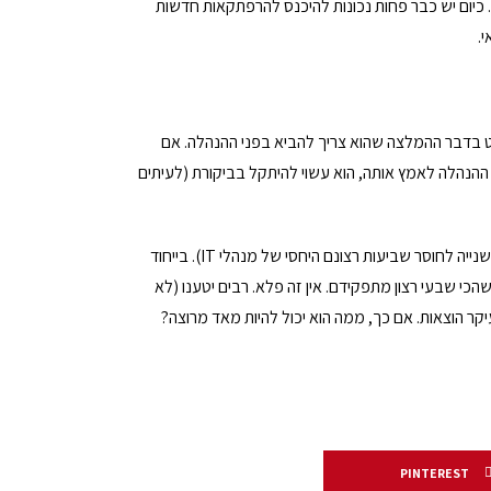
יהן. כיום יש כבר פחות נכונות להיכנס להרפתקאות חדשות
.
ט בדבר ההמלצה שהוא צריך להביא בפני ההנהלה. אם
ההנהלה לאמץ אותה, הוא עשוי להיתקל בביקורת (לעיתים
גישה כזו תזכה אותו בביקורת ואף בביטויים של חוסר הערכה (אפטון כבר הזכיר זאת כסיבה מרכזית שנייה לחוסר שביעות רצונם היחסי של מנהלי IT). בייחוד
י שבעי רצון מתפקידם. אין זה פלא. רבים יטענו (לא
קר הוצאות. אם כך, ממה הוא יכול להיות מאד מרוצה?
PINTEREST