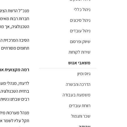
ניהול כללי
ניהול סיכונים
הטכנולוגיה, אך מ
ניהול עובדים
שיווק ופרסום
תחומים מסורתיים יות
שירות לקוחות
משאבי אנוש
רמה מקצועית או 
גיוס ומיון
הדרכה והכשרה
בחזית הטכנולוגיה.
משמעת בעבודה
רבים שבחנו נטיות תעסוקה של אנשי IT עלתה במובהק הסיבה "פעילו
רווחת עובדים
מנהל מערכות מידע 
שכר ותגמול
תקל עליו לשמר או
עבודה