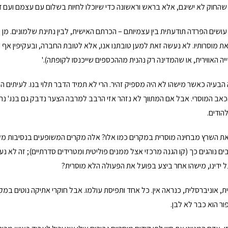
 שהחוק לא ישיגם, אלא בראש וראשונה כדי שיוכלו לחיות בשלום עם עצמם ועם 
ושים הפרדה תודעתית בין עצמיותם – הכרתם האישית, לבין נתינת שלמונים. מן 
את מוסרותיו. לא נעשה זאת למען טובתנו אנו, אלא לטובת החברה, ובעקיפין אף
האווירית, או שהמדינה רק נהנית מההכספים שייכנסו לקופתה).'
עיה כאשר מישהו לא היה מספיק זהיר. הרי לא תמיד הדבר תלוי בנו. לעיתים השוחד
ב המוסרי. אבל אם המתווך לא נזהר אזי הרבב למרבה הצער נדבק גם בנו.' 
הודים.
את השרץ מבחינה מוסרית במקרים כמו אלו? אלה מקרים המשופעים בנסיבות מקל
 נוהגים כך (קו הגנה מרכזי אצל ממנים פוליטית ומטרידים סדרתיים); זה לא נע
 ידינו, מישהו אחר ביצע בפועל את הפעולה הלא מוסרית?
אוניברסלית, כנראה אין. כל אחד ותפיסת עולמו. אבל חוקרי אתיקה נוטים במקרה 
ר הוא כבר לא לבן.