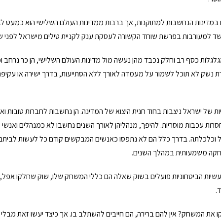
 במדינות הנחשבות למתוקנות, אך ברבות ממדינות העולם השלישי הוא כמעט לג
שד למעורבות בפרשת שוחד הקשורה לעסקת ענק לקניית טילים מישראל לפני ש
לגלות כסף רב וחלק נכבד מהן נעשה מול מדינות העולם השלישי, הן כר נרחב ו
 נשק לא תוכל לשמור על מעמדה לאורך ללא הסתייעות, בדרך ישירה או עקיפה, 
ת של ישראל ניצבות בחוד חנית היצוא של המדינה. הן נחשבות לחברות טובות ואי
רות עכבות מוסריות. להיפך, מנהליהן לאורך השנים נחשבו לא כמנהלים ואנשי 
ל וכלכלתה. בדרך כלל הם לא נתפסו כאנשים המבקשים קודם כל לעשות לביתם. ת
חקה משמעותית במהלך השנים.
יות הביטחוניות פועלים בשוק שאלה הם כללי המשחק שלו, שוק שחלקו אפל, 
.
ו את המשחק? אין להם ברירה, הם חייבים להשתלב בו. אך כיצד יעשו זאת מבלי