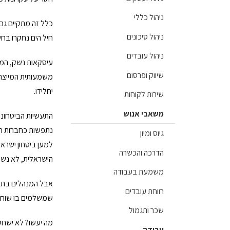
ניהול כללי
כלל זה מתקיים גם
ניהול סיכונים
חיל הים נחקרו בח
ניהול עובדים
עיסקאות נשק, המג
שיווק ופרסום
משמעותית המייצרת
יחלידו.
שירות לקוחות
משאבי אנוש
התעשיות הביטחוניו
נתפשות כחברות חס
גיוס ומיון
למען ביטחון ישרא
הדרכה והכשרה
הישראלית, לא נש
משמעת בעבודה
אבל המנהלים בתעש
רווחת עובדים
שמשלמים בו שוחד
שכר ותגמול
מה יעשו? לא ישחק
עבודה