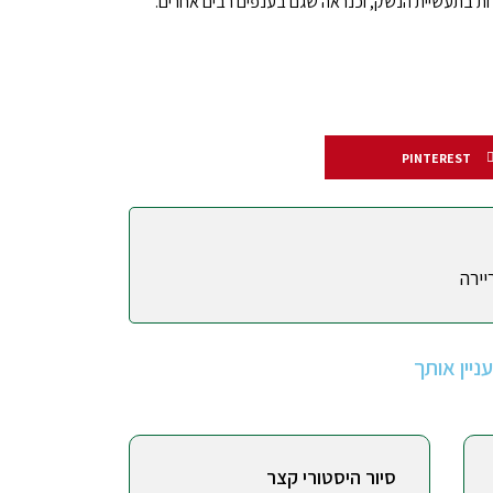
מכירות בתעשיית הנשק, וכנראה שגם בענפים רבים אחרים.
PINTEREST
יירה
יין אותך
סיור היסטורי קצר