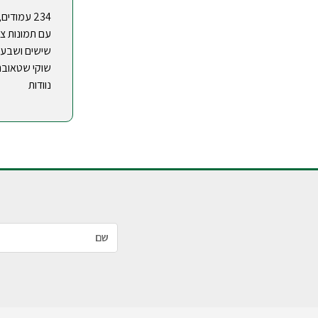
234 עמודי
שישים ושבע ו
שוקי שטאובר 
נוודות