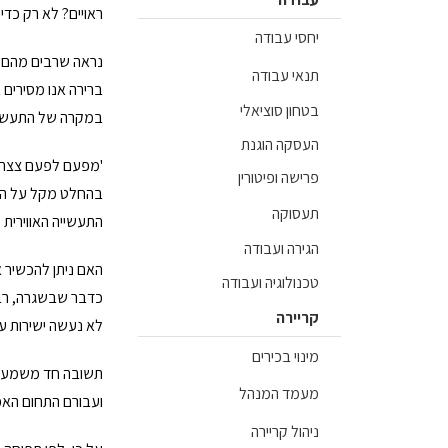
ראויים? לא רק כדי
יחסי עבודה
נראה שרבים מהם ע
תנאי עבודה
ברירה אנו מסירים 
בטחון סוציאלי
במקרה של התעשייה 
העסקה הוגנת
'מפעם לפעם צצה הב
פרישה ופיטורין
בהחלט מקל על הכא
תעסוקה
התעשייה האווירית ל
הגירה ועבודה
האם ניתן להכשיר 
טכנולוגיה ועבודה
כדבר שבשגרה, רבים
קריירה
לא נעשה ישירות על
מינוי בכירים
תשובה חד משמעית, 
מעמד המנהל
ועבורם התחום האפו
ניהול קריירה