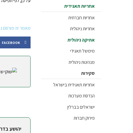
על כן, לפי תפיסה 
אחריות תאגידית
אחריות חברתית
מאמר זה פורסם גם כאן: il/articles/0,7340,L-3313757,00.html
אחריות ניהולית
אתיקה ניהולית
FACEBOOK
מימשל תאגידי
מנהיגות ניהולית
סקירות
אחריות תאגידית בישראל
הנדסת מערכות
ישראלים בברלין
פירוק חברות
יהושע בדר