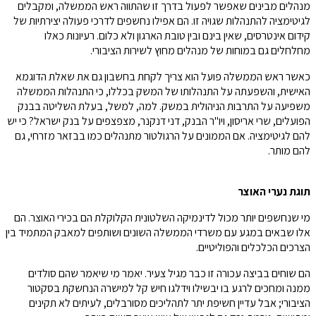
מנהלים מבינים שאפשר לפעול בדרך זו שהתווה ראש הממשלה, ומקבלים
לגיטימציה להתנהלות שגויה זו. הם אפילו נחשפים לדרכי פעולה יצירתיות של
קידום אינטרסים, שאין בינם ובין טובת הארגון ולא כלום. רעיונות כאלו
מחלחלים גם במוחות של מנהלים מחוץ לשירות הציבורי.
כאשר ראש הממשלה פועל הוא צריך לקחת בחשבון גם את שאלת הדוגמא
האישית, והשפעתה על התנהלותו של המשק בכללו, כי התנהלות הממשלה
משפיעה על התרבות הניהולית במשק. למה, למשל, בעלת השליטה בבנק
הפועלים, שרי אריסון, ויו"ר הבנק, דני דנקנר, מצפצפים על בנק ישראל? כי יש
להם לגיטימציה. אם הממונים על הרגולטור מתנהלים כמו בבזאר מזרחי, גם
להם מותר.
תוגת נערי האוצר
מי שנחשפים יותר מכול לדינמיקה השלטונית הקלוקלת הם בכירי האוצר. הם
אלו שבאים במגע עם משרדי הממשלה השונים ושותפים למאבק המתמיד בין
הצרכים הכלכלים והפוליטיים.
הם שוחים בביצה עכורה זו כבר מגיל צעיר. יאמר מי שיאמר שהם סולדים
ממנה ומחכים לרגע בו יבשילו וידלגו חיש קל למישרה הנחשקת בסקטור
הציבורי; אבל עדיין חשיפת יתר לתהליכים מסורבלים, לעיתים לא תקינים