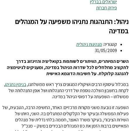
ישראלים בברלין
פירוק חברות
ניהול: התנהגות נתניהו משפיעה על המנהלים
במדינה
קטגוריה:
מנהיגות ניהולית
31/05/2009
השרים המיותרים, הוויתורים לשותפות בקואליציה והזיגזוג בדרך
לתקציב מחלחלים לכל שדרות הניהול במדינה, ומעניקים לגיטימציה
להנהגה קלוקלת. על חשיבות הדוגמא האישית
במכלול עיסוקיו הרבים ושיקוליו המגוונים צריך ראש ממשלתנו,
בנימין נתניהו
,
לקחת בחשבון השלכה נוספת של דרכי התנהלותו ושל אופן התנהלותה של
ממשלתו – השפעתה על דפוסי הניהול במדינה.
השפעה זו נובעת משני מקורות מרכזיים: האחד, החשיפה הרבה, הטבעית, של
פעילות הממשלה ובעיקר של הקלקולים המתגלים בה. השני, היותו של
השירות הציבורי, בעיקר משרד האוצר, חממה בלתי נדלית של מנהלים
המאיישים ברבות הזמן את כס המנהלים הבכירים במשק – מנכ"ל