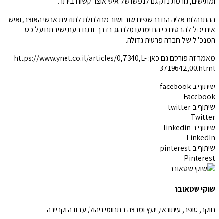
ומתישים, גורמת נזק גם לנפשו של איש אוצר קשוח ביותר.
ההתנהלות אליה הם נחשפים שוב ושוב מחלחלת לתודעת אנשי האוצר, ואיש
אינו יכול להבטיח כי הם ימנעו מלנהוג בדרך זו גם בעת ישיבתם על כס
המנכ"ל של חברה פרטית גדולה.
מאמר זה פורסם גם כאן: https://www.ynet.co.il/articles/0,7340,L-
3719642,00.html
שיתוף ב facebook
Facebook
שיתוף ב twitter
Twitter
שיתוף ב linkedin
LinkedIn
שיתוף ב pinterest
Pinterest
שוקי שטאובר
חוקר, סופר, עיתונאי, יועץ ומרצה בתחומי ניהול, עבודה וקריירה