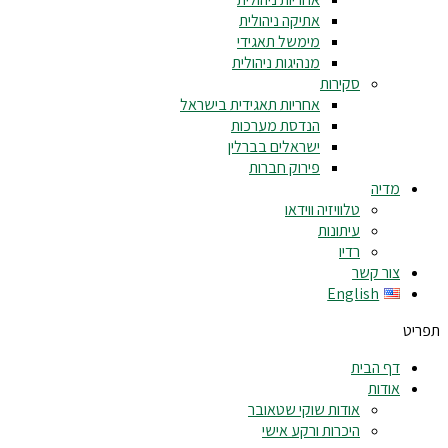
אתיקה ניהולית
מימשל תאגידי
מנהיגות ניהולית
סקירות
אחריות תאגידית בישראל
הנדסת מערכות
ישראלים בברלין
פירוק חברות
מדיה
טלוויזיה ווידאו
עיתונות
רדיו
צור קשר
English
תפריט
דף הבית
אודות
אודות שוקי שטאובר
היכרות ורקע אישי