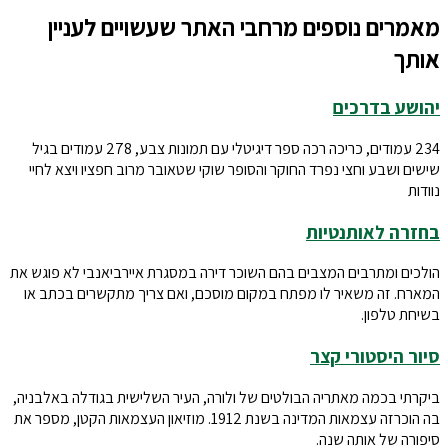
מאמרים נוספים מרחבי האתר שעשויים לעניין
אותך
יהושע בדרכים
234 עמודים, כריכה רכה ספר דיגיטלי עם תמונות צבע, 278 עמודים בגיל
שישים ושבע וחצי נפרד החוקר והסופר שוקי שטאובר מרוב חפציו ויצא לחיי
נוודות
בחזרה לאותנטיות
הולכים ומתרבים המצבים בהם השוכר דירה במסגרת איירביאנבי לא פוגש את
המארח. זה משאיר לו מפתח במקום מוסכם, ואם צריך מתקשרים בכתב או
בשיחת טלפון.
סיור היסטורי קצר
ביקרתי בכמה מאתריה הבולטים של ולורה, העיר השלישית בגודלה באלבניה,
בה הוכרזה עצמאות המדינה בשנת 1912. מוזיאון העצמאות הקטן, מספר את
סיפורה של אותה שנה.