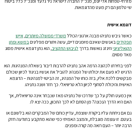
מזרחי-טפחות אלי יונס, מנכ"ל החברה לישראל ניר גלעד ומנכ"ל כלל ביטוח
שי טלמון הם רק מעט מהדוגמאות.
דוגמא אישית
כאשר גיבש נתניהו מבנה ארגוני הכולל
משרדי ממשלה מיותרים
,
אייש
תפקידים
באנשים שאינם מיומנים דיים, עשה ויתורים מפליגים
במשא ומתן
הקואליציוני
וזיגזג נואשות בדרך
לגיבוש התקציב
, הוא נתן דוגמא אישית מסוג
מאד מסוים.
לפני בחירתו לכהונה הרמה אהב נתניהו להרבות דיבור בשאלת המנהיגות. הוא
הדגיש לא פעם את יכולתו של המנהיג להוביל את אנשיו בניגוד לכיוון שכולם
מבקשים ללכת אליו, בזה כוחו של המנהיג, זה הביטוי למנהיגות – הדוגמא
האישית והיכולת לסחוף לכיוון הלא טריוויאלי. כך חזר ושנה נתניהו.
אין כמעט חולק על כך שדרכו של נתניהו מאז שנבחר אינה טריוויאלית, אך
האם היא הדרך הנכונה? מן הסתם לא לכך התכוון, ככה יצא לו.
גם אם ניחתת עליו ביקורת שוצפת, עדיין כוחם של המבקרים הוא בלשונם או
בעטם. זו עוצמה מוגבלת, והמצב האמיתי כפי שהוא מתקבע בתודעה חזק
הרבה יותר – העם רואה מה קורה ומפנים.