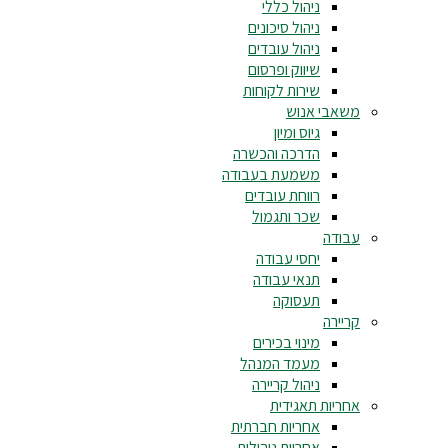
ניהול כללי
ניהול סיכונים
ניהול עובדים
שיווק ופרסום
שירות לקוחות
משאבי אנוש
גיוס ומיון
הדרכה והכשרה
משמעת בעבודה
רווחת עובדים
שכר ותגמול
עבודה
יחסי עבודה
תנאי עבודה
תעסוקה
קריירה
מינוי בכירים
מעמד המנהל
ניהול קריירה
אחריות תאגידית
אחריות חברתית
אחריות ניהולית