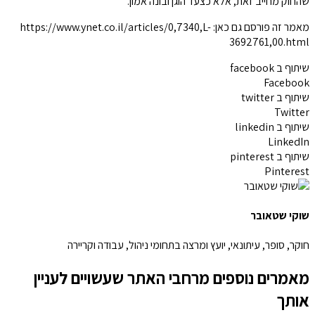
שהחוק מחייב זאת, אלא כצעד הוגן ובונה אמון.
מאמר זה פורסם גם כאן: https://www.ynet.co.il/articles/0,7340,L-
3692761,00.html
שיתוף ב facebook
Facebook
שיתוף ב twitter
Twitter
שיתוף ב linkedin
LinkedIn
שיתוף ב pinterest
Pinterest
שוקי שטאובר
חוקר, סופר, עיתונאי, יועץ ומרצה בתחומי ניהול, עבודה וקריירה
מאמרים נוספים מרחבי האתר שעשויים לעניין
אותך