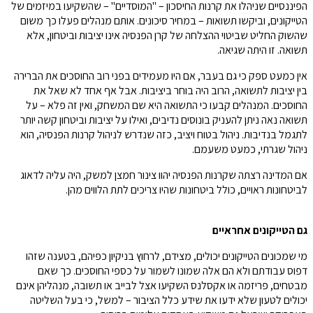
הפיננסיים שניהלו את קרנות החיסכון – "המוסדיים" – שהשקיעו במיזמים של
הטייקונים, וביקשו תשואות – במחיר סיכונים. אותם מנהלים פעלו כך משום
שהשוק החליט שביטוי ההצלחה של קרן הפנסיה אינו יציבות וביטחון, אלא
תשואה. זו היתה שגיאה.
אין כמעט ספק כי גם בעבר, אם היו מעמידים בפני רוב החוסכים את הברירה
בין יציבות לתשואה, הרוב היה בוחר ביציבות. אבל אף אחד לא שאל את
החוסכים. המנהלים קבעו כי התשואה היא שם המשחק, ואין זה פלא – על
תשואה נאה ניתן להעניק בונוסים נדיבים, ואילו על יציבות וביטחון קשה יותר
לתגמל בנדיבות. ניהול בטוח ויציב, כזה שנדרש לניהול קרנות הפנסיה, הוא
ניהול שגרתי, כמעט משעמם.
אם המדינה רצתה שקרנות הפנסיה יהוו צינור חמצן למשק, היה עליה לדאוג
לביטחונות ראויים, כולל ביטחונות שהיו צריכים לתת הלווים מהן.
גם הטייקונים אחראיים
מי שמכונים הטייקונים יכולים, מצידם, לרחוץ בניקיון כפיהם, בטענה שזהו
דפוס עבודתם ולא הם אלה שמונו לשמור על כספי החוסכים. כך שאם
מבטחים, פריזמה או אקסלנס השקיעו אצל לבייב או תשובה, מנהליהן אינם
יכולים לטעון שלא ידעו את שידע כלל הציבור – למשל, כי בעל השליטה