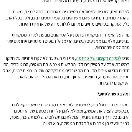
באפריקה ישראל גם משקיע בעסקים עלומים ברוסיה.
למרות זאת, לא ניתן לפטור את הטייקונים מאחריות ברורה למצב, משום
שהגודל מחייב. הם ידעו שהם משחקים בכספי חוסכים רבים, ולכן בכל זאת,
כללי אתיקה בסיסיים מחייבים אותם לגלות מידה של אחריות וזהירות.
נודה על האמת – הביקורת הניתכת על הטייקונים נובעת לא רק ממקורות
ענייניים, אלא גם ממניעים רגשיים. הרי מנהל הגופים המוסדיים אחראים יותר
מהם למה שהתרחש.
פרט
למקרה הקיצוני של פריזמה
, אף גוף השקעה לא לקח אחריות על חלקו
במשבר. אבל על הטייקונים קל יותר לשים אצבע. הם מעטים, הם מוכרים, הם
חזקים מדי ועשירים מדי. הם מה שרבים ממבקריהם אולי היו רוצים להיות, אבל
חסרים את התעוזה, החוצפה, החזון – וכן, גם את המזל – שהובילו את
הטייקונים להצלחה.
ומה בקשר לסיוע?
כאשר מדברים על סיוע לטייקונים לא באמת מבקשים לסייע דווקא להם –
מבקשים להציל את המשק, וממילא להגן על יתרת כספם של החוסכים
הרבים. כל דרך הוגנת והגיונית, הכוללת גם תשלום שישלמו תשובה, עופר,
לבייב ובעלי הון אחרים על חלקם במפולת, היא ראויה.