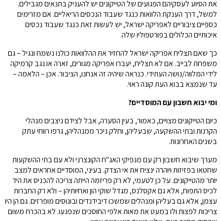
את הסיוע לעסקיהם הפגועים של הטייקונים יש להעניק בתנאים מגבילים.
למשל, דרך הענקת הלוואות כנגד שעבוד הנכסים הריאליים. אם מזרימים
כספיים ציבוריים לאפריקה ישראל, יש לעשות זאת כנגד שעבוד נכסים
איכותיים הכלולים בפורטפוליו שלה.
כך שאם תצליח אפריקה ישראל להחזיר את ההלוואות כולנו נשמח ונגיל – גם
משפחת לבייב. אם לא תצליח, יעברו אפריקה מגורים, זארה או נגב קרמיקה
לידי המלווה/נושה העתידי. כנראה שיהיה זה אנחנו, הציבור. אכן – הלאמה –
עד שנמצא בבוא העת קונה ראוי.
ומי יבוא חשבון עם המוסדיים?
כיום הטייקונים מצויים, כאמור, בעין הסערה, אבל לצידם ניצבים מנהלי
הקרנות ובתי ההשקעה, שבעליהן, וחלק ניכר ממנהליהן, גרפו רווחי עתק
בשנים האחרונות.
מערך שיבוא חשבון רק עם מנפיקי האג"ח הקונצרני ולא עם בתי ההשקעות
שחטאו בפזיזות ויוהרה ינציח את אי הצדק. בעיני, המוסדיים אחראים למצב
יותר מהטייקונים. על כן לטעמי, לא רק פריזמה הייתה צריכה להכניס את היד
לכיס התפוח, אלא גם אקסלנס, מגדל שוקי הון ואחיותיהן – ולא רק החברות
עצמן, אלא גם בעליהן ומנהלים שמשכו דיבידנדים ובונוסים מופרזים. גם הן היו
צריכות לפצות ולו במעט את מאות אלפי החוסכים שנפגעו. לא בהכרח משום