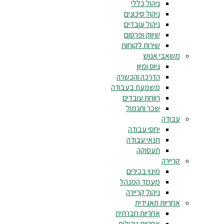
ניהול כללי
ניהול סיכונים
ניהול עובדים
שיווק ופרסום
שירות לקוחות
משאבי אנוש
גיוס ומיון
הדרכה והכשרה
משמעת בעבודה
רווחת עובדים
שכר ותגמול
עבודה
יחסי עבודה
תנאי עבודה
תעסוקה
קריירה
מינוי בכירים
מעמד המנהל
ניהול קריירה
אחריות תאגידית
אחריות חברתית
אחריות ניהולית