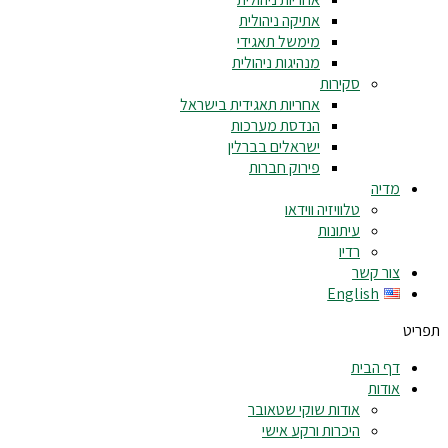
אתיקה ניהולית
מימשל תאגידי
מנהיגות ניהולית
סקירות
אחריות תאגידית בישראל
הנדסת מערכות
ישראלים בברלין
פירוק חברות
מדיה
טלוויזיה ווידאו
עיתונות
רדיו
צור קשר
English
תפריט
דף הבית
אודות
אודות שוקי שטאובר
היכרות ורקע אישי