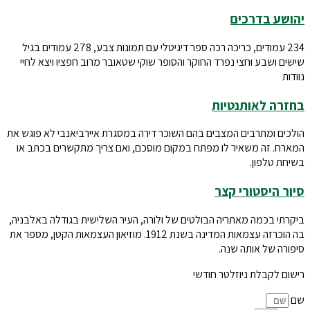
יהושע בדרכים
234 עמודים, כריכה רכה ספר דיגיטלי עם תמונות צבע, 278 עמודים בגיל
שישים ושבע וחצי נפרד החוקר והסופר שוקי שטאובר מרוב חפציו ויצא לחיי
נוודות
בחזרה לאותנטיות
הולכים ומתרבים המצבים בהם השוכר דירה במסגרת איירביאנבי לא פוגש את
המארח. זה משאיר לו מפתח במקום מוסכם, ואם צריך מתקשרים בכתב או
בשיחת טלפון.
סיור היסטורי קצר
ביקרתי בכמה מאתריה הבולטים של ולורה, העיר השלישית בגודלה באלבניה,
בה הוכרזה עצמאות המדינה בשנת 1912. מוזיאון העצמאות הקטן, מספר את
סיפורה של אותה שנה.
רישום לקבלת ניוזלטר חודשי
שם