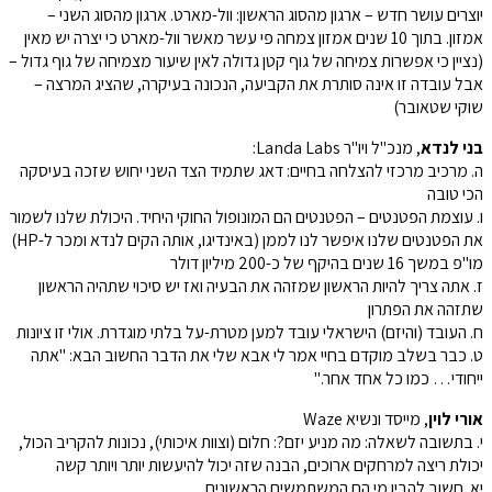
יוצרים עושר חדש – ארגון מהסוג הראשון: וול-מארט. ארגון מהסוג השני –
אמזון. בתוך 10 שנים אמזון צמחה פי עשר מאשר וול-מארט כי יצרה יש מאין
(נציין כי אפשרות צמיחה של גוף קטן גדולה לאין שיעור מצמיחה של גוף גדול –
אבל עובדה זו אינה סותרת את הקביעה, הנכונה בעיקרה, שהציג המרצה –
שוקי שטאובר)
בני לנדא
, מנכ"ל ויו"ר Landa Labs:
ה. מרכיב מרכזי להצלחה בחיים: דאג שתמיד הצד השני יחוש שזכה בעיסקה
הכי טובה
ו. עוצמת הפטנטים – הפטנטים הם המונופול החוקי היחיד. היכולת שלנו לשמור
את הפטנטים שלנו איפשר לנו לממן (באינדיגו, אותה הקים לנדא ומכר ל-HP)
מו"פ במשך 16 שנים בהיקף של כ-200 מיליון דולר
ז. אתה צריך להיות הראשון שמזהה את הבעיה ואז יש סיכוי שתהיה הראשון
שתזהה את הפתרון
ח. העובד (והיזם) הישראלי עובד למען מטרת-על בלתי מוגדרת. אולי זו ציונות
ט. כבר בשלב מוקדם בחיי אמר לי אבא שלי את הדבר החשוב הבא: "אתה
ייחודי… כמו כל אחד אחר."
אורי לוין
, מייסד ונשיא Waze
י. בתשובה לשאלה: מה מניע יזם?: חלום (וצוות איכותי), נכונות להקריב הכול,
יכולת ריצה למרחקים ארוכים, הבנה שזה יכול להיעשות יותר ויותר קשה
יא. חשוב להבין מי הם המשתמשים הראשונים