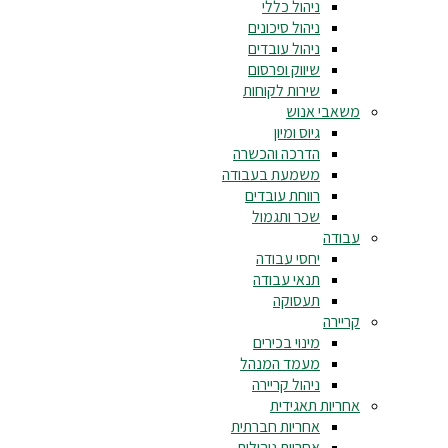
ניהול כללי
ניהול סיכונים
ניהול עובדים
שיווק ופרסום
שירות לקוחות
משאבי אנוש
גיוס ומיון
הדרכה והכשרה
משמעת בעבודה
רווחת עובדים
שכר ותגמול
עבודה
יחסי עבודה
תנאי עבודה
תעסוקה
קריירה
מינוי בכירים
מעמד המנהל
ניהול קריירה
אחריות תאגידית
אחריות חברתית
אחריות ניהולית