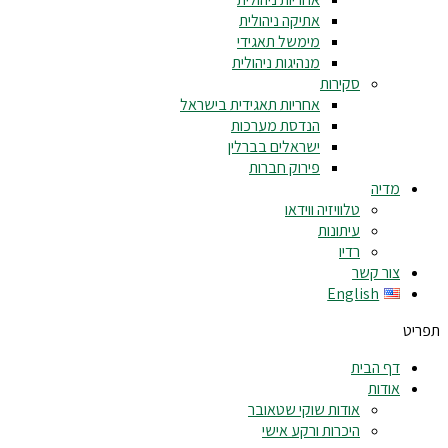
אתיקה ניהולית
מימשל תאגידי
מנהיגות ניהולית
סקירות
אחריות תאגידית בישראל
הנדסת מערכות
ישראלים בברלין
פירוק חברות
מדיה
טלוויזיה ווידאו
עיתונות
רדיו
צור קשר
English
תפריט
דף הבית
אודות
אודות שוקי שטאובר
היכרות ורקע אישי