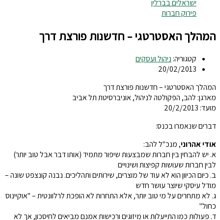
ישראלים בברלין
פירוק חברות
המהלך האסטרטגי – חדשנות פורצת דרך
קטגוריה:
ניהול ועסקים
20/02/2013
המהלך האסטרטגי – חדשנות פורצת דרך
מארגן: להב, הפקולטה לניהול, אוניברסיטת תל אביב
מועד: 20/2/2013
דברים שנאמרו בכנס:
אודי אהרוני
, מנכ"ל להב:
א. יש להבחין בין חברות שמבצעות שיפור מתמיד (אותו דבר אבל טוב יותר)
לבין חברות שעושות קפיצות ושינויים
ב. כיום הכיוון הוא לא עוד של מוצרים, שירותים ותהליכים. נבנה קונצפט שונה –
מודל עיסקי שיוצר עושר חדש
ג. לא מתחרים על מי טוב יותר, אלא התחרות לא הופכת לרלוונטית – "אוקיינוס
כחול"
ד. פעולות כמו התייעלות או מיזוגים ורכישות אמנם מביאים לחיסכון, אך לא