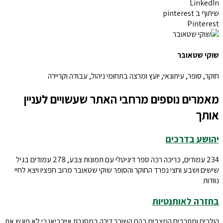
LinkedIn
שיתוף ב pinterest
Pinterest
שוקי שטאובר
חוקר, סופר, עיתונאי, יועץ ומרצה בתחומי ניהול, עבודה וקריירה
מאמרים נוספים מרחבי האתר שעשויים לעניין
אותך
יהושע בדרכים
234 עמודים, כריכה רכה ספר דיגיטלי עם תמונות צבע, 278 עמודים בגיל
שישים ושבע וחצי נפרד החוקר והסופר שוקי שטאובר מרוב חפציו ויצא לחיי
נוודות
בחזרה לאותנטיות
הולכים ומתרבים המצבים בהם השוכר דירה במסגרת איירביאנבי לא פוגש את