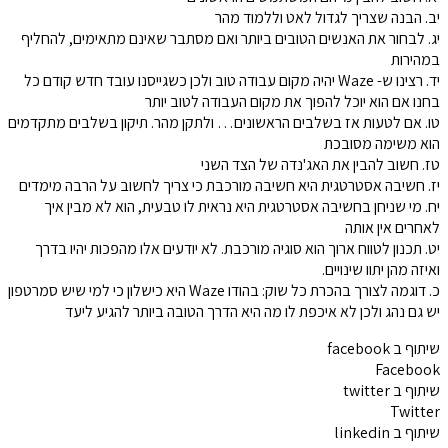
יב. הבנה שצריך לגדול לאט וללמוד מהר
יג. לבחור את האנשים הטובים ביותר ואם מסתבר שאינם מתאימים, להחליף
במהירות
יד. רצינו ש- Waze יהיה מקום עבודה טוב ולכן כשגייסנו עובד חדש קודם כל
בחנו אם הוא יוכל להפוך את מקום העבודה לטוב יותר
טו. אם לטעות אז בשלבים הראשונים… ולתקן מהר. תיקון בשלבים מתקדמים
הוא משימה מסובכת
טז. חשוב להבין את האג'נדה של הצד השני
יז. חשיבה אסטרטגית היא חשיבה מורכבת כי צריך לחשוב על הרבה מימדים
יח. מי שניחן בחשיבה אסטרטגית היא נראית לו טבעית, הוא לא מבין איך
לאחרים אין אותה
יט. תכנון לטווח ארוך הוא סוגיה מורכבת. לא יודעים אלו מהפכות יהיו בדרך
ואיזה מהן יתוו שינויים.
כ. דוגמה לצורך בהכרת כל שוק: בהודו Waze היא כישלון כי למי שיש סמרטפון
יש גם נהג ולכן לא איכפת לו מה היא הדרך הטובה ביותר להגיע ליעד
שיתוף ב facebook
Facebook
שיתוף ב twitter
Twitter
שיתוף ב linkedin