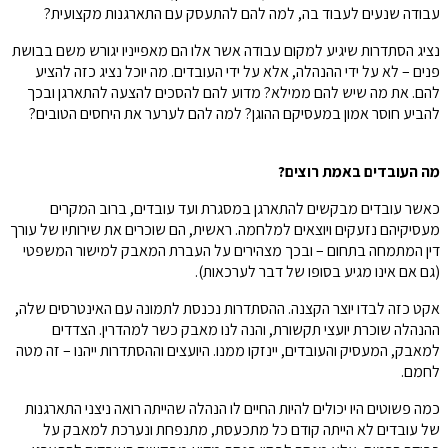
עבודה שנעים לעבוד בה, למה להם להתעסק עם התארגנות מקצועית?
נציג הסתדרות שיגיע למקום עבודה אשר אלו הם מאפייניו יגורש משם בבושת
פנים – לא על ידי ההנהלה, אלא על ידי העובדים. מה יוכל נציג כזה להציע
להם. את מה שיש להם ממילא? מדוע להם להסכים להצעה להתארגן ובכך
להביע חוסר אמון במעסיקם ההוגן? למה להם לערער את היחסים הטובים?
מה העובדים באמת רוצים?
כאשר עובדים מבקשים להתארגן במסגרת ועד עובדים, ברוב המקרים
מעסיקיהם נזעקים ויוצאים למלחמה. ראשית, הם שוכרים את שירותיו של עורך
דין המתמחה בתחום – ובכך מצהירים על העברת המאבק למישור המשפטי
(גם אם אינו מגיע בסופו של דבר לערכאות).
אקט כזה לבדו יוצר הקצנה. ההסתדרות נכנסת לתמונה עם האינטרסים שלה,
ההנהלה שוכרת יועצי תקשורת, והנה לנו מאבק כשר למהדרין. הצדדים
למאבק, המעסיק והעובדים, יינזקו ממנו. היועצים וההסתדרות ייהנו – זה מטה
לחמם.
כמה פשוטים היו יכולים להיות החיים לו הנהלה שהייתה רואה ניצני התארגנות
של עובדים לא הייתה קודם כל מתכעסת, מתנפחת ונערכת למאבק על