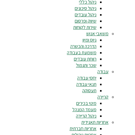
ניהול כללי
ניהול סיכונים
ניהול עובדים
שיווק ופרסום
שירות לקוחות
משאבי אנוש
גיוס ומיון
הדרכה והכשרה
משמעת בעבודה
רווחת עובדים
שכר ותגמול
עבודה
יחסי עבודה
תנאי עבודה
תעסוקה
קריירה
מינוי בכירים
מעמד המנהל
ניהול קריירה
אחריות תאגידית
אחריות חברתית
אחריות ניהולית