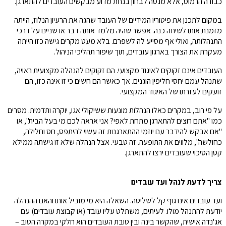
כבודה הרמוס, אלא מנסה לבחון בנחת מדוע מבקשים העובדים להתארגן.
במקום לתכנן את פיטוריו המידיים של העובד שהגה את הרעיון הנלוז, הייתה
מזמנת אותו לשיחה כנה. אפשר שהיה מלמד אותה דבר או שניים על דרכי
התנהלותה, ואולי אף מסייע לה לשפרם. בלא מעט מקרים גישה כזו הייתה
מעקרת את הצורך בארגון עובדים, תוך שיפור תהליכי הניהול.
העובדים אינם זקוקים לאיגוד מקצועי. הם זקוקים להנהלה מקצועית ראויה,
שתנהל עמם יחסי חליפין הוגנים. אך כאשר הם חשים כי זו אינה כזו, הם
זועקים לעזרתו של האיגוד המקצועי.
על פי רוב, במקרים כאלו הנהלות מונעות ששיקולי אגו, יוקרה ותדמית. מסרים
כמו "אתם רוצים להתארגן מתחת לאפי? אני אראה לכם מי בעל הבית", או
"אם אבקש להידבר עם יוזמי ההתארגנות זה עשוי להיתפס, חס וחלילה,
כחולשה", מלווים את התופעה. זה טבעי. אצל הנהלה שלא זו גישתה ממילא
קטן הסיכוי שעובדים ירצו להתארגן.
צריך לדעת לנהל ועד עובדים
ועד עובדים אינו גוף קל לשליטה. השאלה היא מי מוביל אותו והאם ההנהלה
יודעת להתנהל מולו. לעיתים, משתלט עליו עובד (או קבוצת עובדים) עם
אג'נדה אישית, שהקשר בינה ובין טובת העובדים הוא חלקי במקרה הטוב –