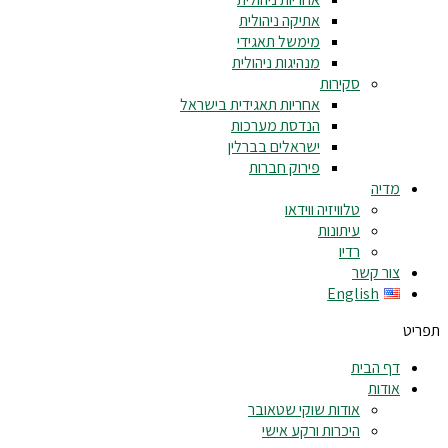
אתיקה ניהולית
מימשל תאגידי
מנהיגות ניהולית
סקירות
אחריות תאגידית בישראל
הנדסת מערכות
ישראלים בברלין
פירוק חברות
מדיה
טלוויזיה ווידאו
עיתונות
רדיו
צור קשר
English
תפריט
דף הבית
אודות
אודות שוקי שטאובר
היכרות ורקע אישי