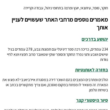
חוקר, סופר, עיתונאי, יועץ ומרצה בתחומי ניהול, עבודה וקריירה
מאמרים נוספים מרחבי האתר שעשויים לעניין
אותך
יהושע בדרכים
234 עמודים, כריכה רכה ספר דיגיטלי עם תמונות צבע, 278 עמודים בגיל
שישים ושבע וחצי נפרד החוקר והסופר שוקי שטאובר מרוב חפציו ויצא לחיי
נוודות
בחזרה לאותנטיות
הולכים ומתרבים המצבים בהם השוכר דירה במסגרת איירביאנבי לא פוגש את
המארח. זה משאיר לו מפתח במקום מוסכם, ואם צריך מתקשרים בכתב או
בשיחת טלפון.
סיור היסטורי קצר