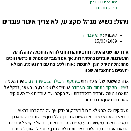
ישראלים בברלין
פירוק חברות
ניהול: כשיש מנהל מקצועי, לא צריך איגוד עובדים
קטגוריה:
יחסי עבודה
15/05/2009
אחד מהישגי ההסתדרות בעסקת החבילה היה הסכמה להקלה על
התארגנות עובדים בהסתדרות. אך אם העובדים מנוהלים כראוי וזוכים
מההנהלה ליחס הוגן, לתגמול נאות ולסביבת עבודה נעימה, הם לא
יתעניינו בהתאגדות שכזו
אחד מהישגיה של ההסתדרות
בעסקת החבילה שגובשה השבוע
היה הסכמה
ל
שינויי חקיקה בתחום יחסי העבודה
. שינויים אלו אמורים, בין השאר, להקל על
התארגנות של עובדים בהסתדרות, ועל הקמת ועדי עובדים אצל מעסיקים
שטרם חוו ניסיון עם גוף כזה.
מעסיקים אלו מתמלאים חיל ורעדה, ובצדק. אך עליהם לבחון בראש
ובראשונה את עצמם. זאת משום שבדרך כלל רצון של עובדים להתארגן
במסגרת איגוד מקצועי נובע מסיבה מרכזית אחת – ניהול לקוי של עובדים.
הרי אם העובדים מנוהלים כראוי, זוכים ליחס הוגן, לתגמול נאות ולסביבת