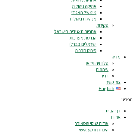
אתיקה ניהולית
מימשל תאגידי
מנהיגות ניהולית
סקירות
אחריות תאגידית בישראל
הנדסת מערכות
ישראלים בברלין
פירוק חברות
מדיה
טלוויזיה ווידאו
עיתונות
רדיו
צור קשר
English
תפריט
דף הבית
אודות
אודות שוקי שטאובר
היכרות ורקע אישי