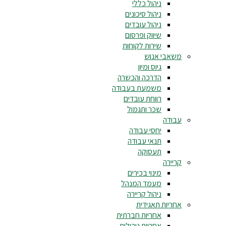
ניהול כללי
ניהול סיכונים
ניהול עובדים
שיווק ופרסום
שירות לקוחות
משאבי אנוש
גיוס ומיון
הדרכה והכשרה
משמעת בעבודה
רווחת עובדים
שכר ותגמול
עבודה
יחסי עבודה
תנאי עבודה
תעסוקה
קריירה
מינוי בכירים
מעמד המנהל
ניהול קריירה
אחריות תאגידית
אחריות חברתית
אחריות ניהולית