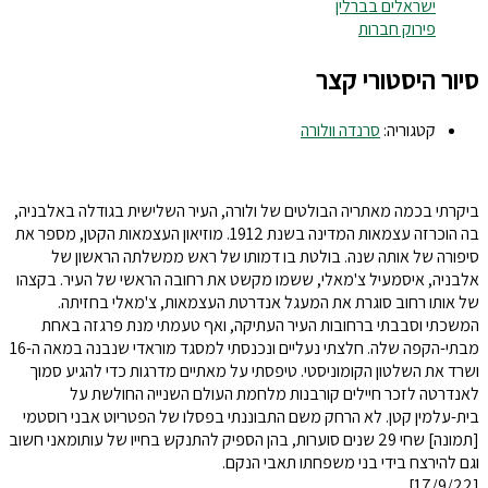
ישראלים בברלין
פירוק חברות
סיור היסטורי קצר
קטגוריה:
סרנדה וולורה
ביקרתי בכמה מאתריה הבולטים של ולורה, העיר השלישית בגודלה באלבניה,
בה הוכרזה עצמאות המדינה בשנת 1912. מוזיאון העצמאות הקטן, מספר את
סיפורה של אותה שנה. בולטת בו דמותו של ראש ממשלתה הראשון של
אלבניה, איסמעיל צ'מאלי, ששמו מקשט את רחובה הראשי של העיר. בקצהו
של אותו רחוב סוגרת את המעגל אנדרטת העצמאות, צ'מאלי בחזיתה.
המשכתי וסבבתי ברחובות העיר העתיקה, ואף טעמתי מנת פרגזה באחת
מבתי-הקפה שלה. חלצתי נעליים ונכנסתי למסגד מוראדי שנבנה במאה ה-16
ושרד את השלטון הקומוניסטי. טיפסתי על מאתיים מדרגות כדי להגיע סמוך
לאנדרטה לזכר חיילים קורבנות מלחמת העולם השנייה החולשת על
בית-עלמין קטן. לא הרחק משם התבוננתי בפסלו של הפטריוט אבני רוסטמי
[תמונה] שחי 29 שנים סוערות, בהן הספיק להתנקש בחייו של עותומאני חשוב
וגם להירצח בידי בני משפחתו תאבי הנקם.
[17/9/22]