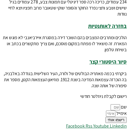
234 עמודים, כריכה רכה ספר דיגיטלי עם תמונות צבע, 278 עמודים בגיל
שישים ושבע וחצי נפרד החוקר והסופר שוקי שטאובר מרוב חפציו ויצא לחיי
נוודות
בחזרה לאותנטיות
הולכים ומתרבים המצבים בהם השוכר דירה במסגרת איירביאנבי לא פוגש את
המארח. זה משאיר לו מפתח במקום מוסכם, ואם צריך מתקשרים בכתב או
בשיחת טלפון.
סיור היסטורי קצר
ביקרתי בכמה מאתריה הבולטים של ולורה, העיר השלישית בגודלה באלבניה,
בה הוכרזה עצמאות המדינה בשנת 1912. מוזיאון העצמאות הקטן, מספר את
סיפורה של אותה שנה.
רישום לקבלת ניוזלטר חודשי
שם
אימייל
רישמו אותי
Facebook
Rss
Youtube
Linkedin